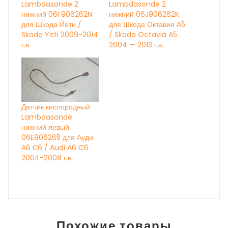
Lambdasonde 2
Lambdasonde 2
нижний 06F906262N
нижний 06J906262K
для Шкода Йети /
для Шкода Октавия А5
Skoda Yeti 2009-2014
/ Skoda Octavia A5
г.в.
2004 — 2013 г.в.
Датчик кислородный
Lambdasonde
нижний левый
06E906265 для Ауди
А6 С6 / Audi A6 C6
2004-2008 г.в.
Похожие товары