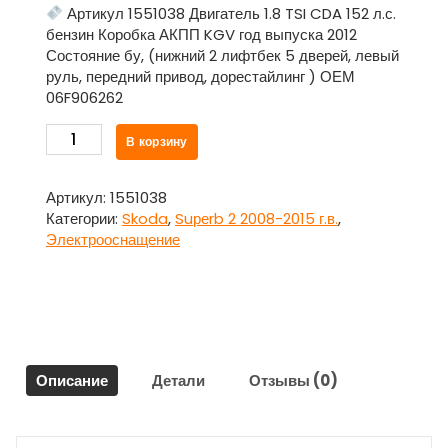
Артикул 1551038 Двигатель 1.8 TSI CDA 152 л.с.
бензин Коробка АКПП KGV год выпуска 2012
Состояние бу, (нижний 2 лифтбек 5 дверей, левый
руль, передний привод, дорестайлинг ) ОЕМ
06F906262
Количество
В корзину
товара
Датчик
кислородный
Артикул:
1551038
Lambdasonde
Категории:
Skoda
,
Suреrb 2 2008-2015 г.в.
,
нижний
Электрооснащение
2
06F906262
для
Шкода
Суперб
/
Описание
Детали
Отзывы (0)
Skоda
Suреrb
2