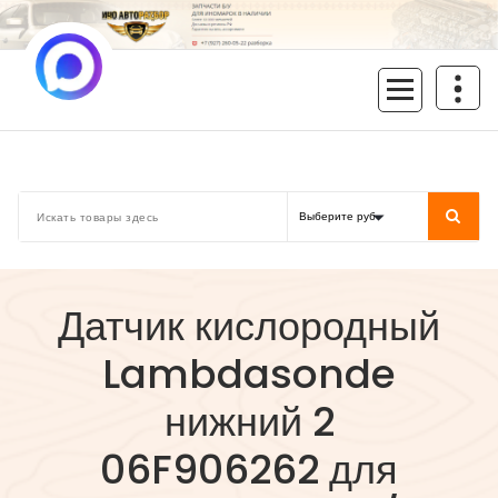
Перейти
к
содержимому
inoavtorazbor.ru
Автозапчасти б/у в наличии
Датчик кислородный
Lambdasonde
нижний 2
06F906262 для