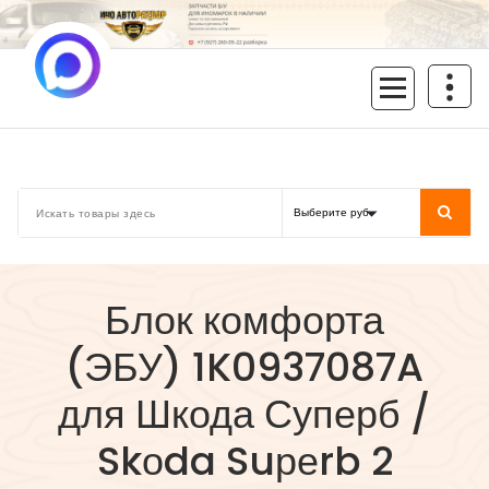
Перейти
к
содержимому
inoavtorazbor.ru
Автозапчасти б/у в наличии
Блок комфорта
(ЭБУ) 1K0937087A
для Шкода Суперб /
Skоda Suреrb 2