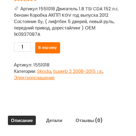
Артикул 1551018 Двигатель 1.8 TSI CDA 152 л.с.
бензин Коробка АКПП KGV год выпуска 2012
Состояние бу, ( лифтбек 5 дверей, левый руль,
передний привод, дорестайлинг ) ОЕМ
1K0937087A
Количество
В корзину
товара
Блок
комфорта
Артикул:
1551018
(ЭБУ)
Категории:
Skoda
,
Suреrb 2 2008-2015 г.в.
,
1K0937087A
Электрооснащение
для
Шкода
Суперб
/
Skоda
Suреrb
Описание
Детали
Отзывы (0)
2
2008-
2015