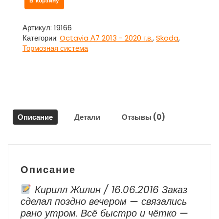
В корзину
товара
Суппорт
передний
Артикул:
19166
правый
Категории:
Octavia А7 2013 - 2020 г.в.
,
Skoda
,
для
Тормозная система
Шкода
Октавия
А7
/
Skoda
Octavia
Описание
Детали
Отзывы (0)
А7
Описание
Кирилл Жилин / 16.06.2016 Заказ
сделал поздно вечером — связались
рано утром. Всё быстро и чётко —