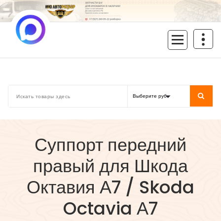
Перейти
к
содержимому
inoavtorazbor.ru
Автозапчасти б/у в наличии
Суппорт передний
правый для Шкода
Октавия А7 / Skoda
Octavia А7