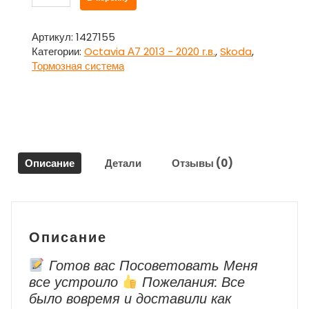
товара
Суппорт
передний
Артикул:
1427155
правый
Категории:
Octavia А7 2013 - 2020 г.в.
,
Skoda
,
Шкода
Тормозная система
Октавия
А7
/
Skoda
Octavia
А7
Описание
Детали
Отзывы (0)
2013
–
2020
г.в.
Описание
Готов вас Посоветовать Меня
все устроило
Пожелания: Все
было вовремя и доставили как