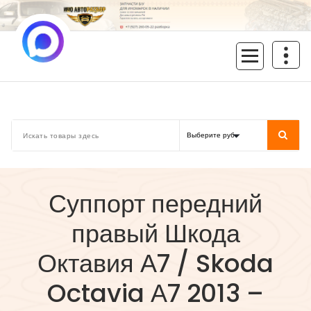
Перейти
к
содержимому
inoavtorazbor.ru
Автозапчасти б/у в наличии
Суппорт передний
правый Шкода
Октавия А7 / Skoda
Octavia А7 2013 –