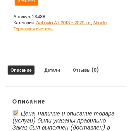
В корзину
товара
Суппорт
передний
Артикул:
23488
правый
Категории:
Octavia А7 2013 - 2020 г.в.
,
Skoda
,
для
Тормозная система
Шкода
Октавия
А7
/
Skoda
Octavia
Описание
Детали
Отзывы (0)
А7
Описание
Цена, наличие и описание товара
(услуги) были указаны правильно
Заказ был выполнен (доставлен) в