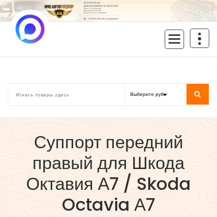
Перейти
к
содержимому
inoavtorazbor.ru
Автозапчасти б/у в наличии
Суппорт передний
правый для Шкода
Октавия А7 / Skoda
Octavia А7