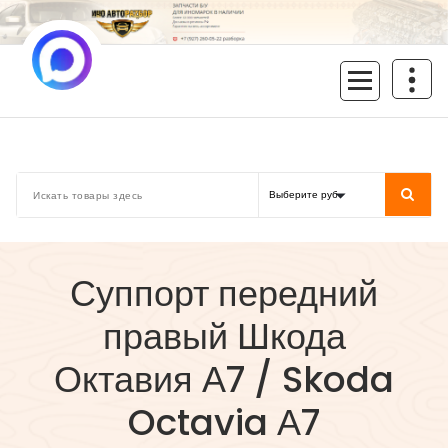
Перейти
к
содержимому
inoavtorazbor.ru
Автозапчасти б/у в наличии
Суппорт передний
правый Шкода
Октавия А7 / Skoda
Octavia А7