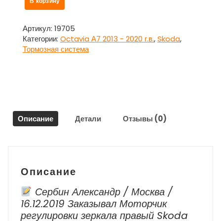
В корзину
товара
Суппорт
передний
Артикул:
19705
правый
Категории:
Octavia А7 2013 - 2020 г.в.
,
Skoda
,
Шкода
Тормозная система
Октавия
А7
/
Skoda
Octavia
А7
Описание
Детали
Отзывы (0)
Описание
Сербин Александр / Москва /
16.12.2019 Заказывал Моторчик
регулировки зеркала правый Skoda