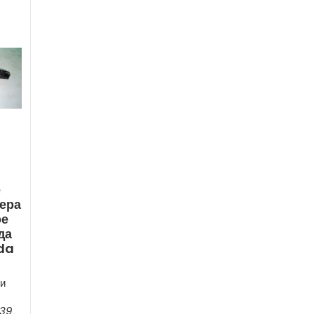
е
ера
ое
да
da
и
039