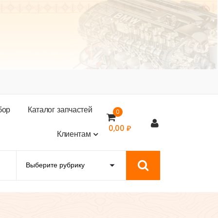
б
о
р
К
а
т
а
л
о
г
з
а
п
ч
а
с
т
е
й
0
0,00
₽
К
л
и
е
н
т
а
м