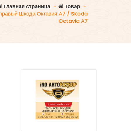
Главная страница
-
Товар
-
 правый Шкода Октавия А7 / Skoda
Octavia А7
а