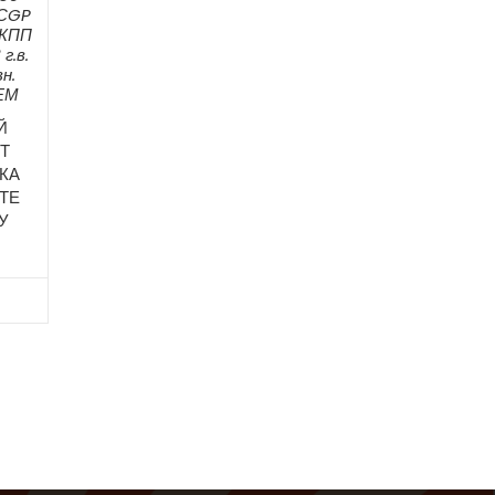
 СGP
МКПП
г.в.
н.
ЕМ
Й
Т
КА
ТЕ
У