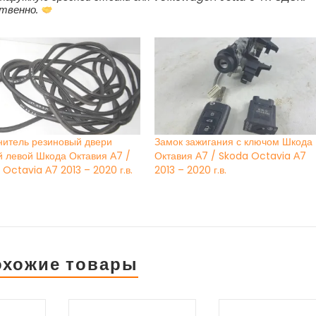
ственно.
нитель резиновый двери
Замок зажигания с ключом Шкода
й левой Шкода Октавия А7 /
Октавия А7 / Skoda Octavia А7
Octavia А7 2013 – 2020 г.в.
2013 – 2020 г.в.
охожие товары