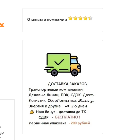
ая
и
ич
✔