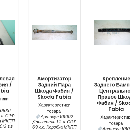
левая
Амортизатор
Креплени
ия /
Задний Пара
Заднего Бамп
abia
Шкода Фабия /
Центральн
Skoda Fabia
Правое Шко
тики
Фабия / Sko
Характеристики
Fabia
01031
товара:
 л. СGP
Артикул 101002
Характеристик
ка МКПП
Двигатель 1,2 л. СGP
товара:
13 г.в.
69 л.с. Коробка МКПП
Артикул 101