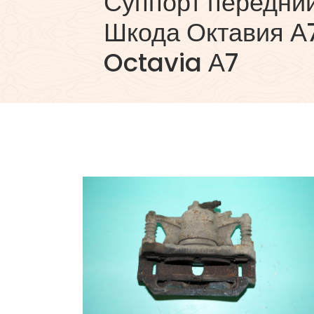
Суппорт передни
Шкода Октавия А
Octavia А7