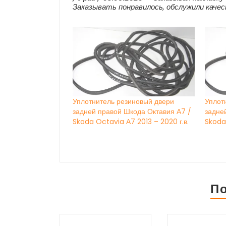
Заказывать понравилось, обслужили каче
Уплотнитель резиновый двери
Уплот
задней правой Шкода Октавия А7 /
задне
Skoda Octavia А7 2013 – 2020 г.в.
Skoda 
П