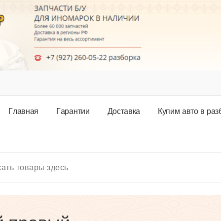
Г
л
а
в
н
а
я
Г
а
р
а
н
т
и
и
Д
о
с
т
а
в
к
а
К
у
п
и
м
а
в
т
о
в
р
а
з