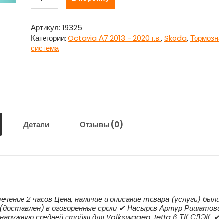
товара
Суппорт
передний
Артикул:
19325
правый
Категории:
Octavia А7 2013 - 2020 г.в.
,
Skoda
,
Тормозн
Шкода
система
Октавия
А7
/
Skoda
Octavia
А7
Детали
Отзывы (0)
ечение 2 часов Цена, наличие и описание товара (услуги) был
 (доставлен) в оговоренные сроки ✔ Насыров Артур Ришатов
у наружную средней стойки для Volkswagen Jetta 6 ТК СДЭК. 