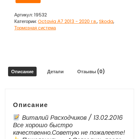
товара
Суппорт
передний
Артикул:
19532
левый
Категории:
Octavia А7 2013 - 2020 г.в.
,
Skoda
,
Шкода
Тормозная система
Октавия
А7
/
Skoda
Octavia
А7
Описание
Детали
Отзывы (0)
Описание
Виталий Расходчиков / 13.02.2016
Все хорошо быстро
качественно.Советую не пожалеете!