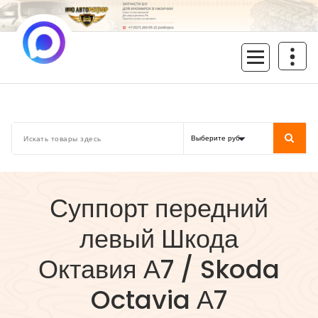
Перейти
к
содержимому
inoavtorazbor.ru
Автозапчасти б/у в наличии
Суппорт передний
левый Шкода
Октавия А7 / Skoda
Octavia А7