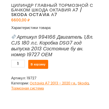
ЦИЛИНДР ГЛАВНЫЙ ТОРМОЗНОЙ С
БАЧКОМ ШКОДА ОКТАВИЯ А7 /
SKODA OCTAVIA А7
6600,00
₽
Характеристики товара:
Артикул 994166 Двигатель 1,8л.
СJS 180 л.с. Коробка DSG7 год
выпуска 2013 Состояние бу вн.
номер 19727 ОЕМ
Количество
В корзину
товара
Цилиндр
главный
Артикул:
19727
тормозной
Категории:
Octavia А7 2013 - 2020 г.в.
,
Skoda
,
с
Тормозная система
бачком
Шкода
Октавия
А7