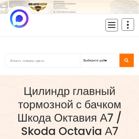
Перейти
к
содержимому
inoavtorazbor.ru
Автозапчасти б/у в наличии
Цилиндр главный
тормозной с бачком
Шкода Октавия А7 /
Skoda Octavia А7