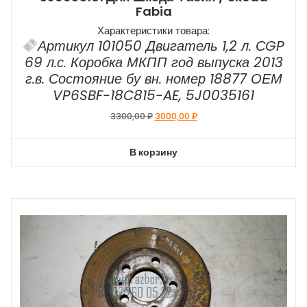
Fabia
Характеристики товара:
Артикул 101050 Двигатель 1,2 л. СGP
69 л.с. Коробка МКПП год выпуска 2013
г.в. Состояние бу вн. номер 18877 ОЕМ
VP6SBF-18C815-AE, 5J0035161
Первоначальная
Текущая
3300,00
₽
3000,00
₽
цена
цена:
составляла
3000,00 ₽.
В корзину
3300,00 ₽.