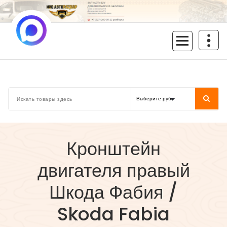
Перейти
к
содержимому
inoavtorazbor.ru
Автозапчасти б/у в наличии
Кронштейн
двигателя правый
Шкода Фабия /
Skoda Fabia