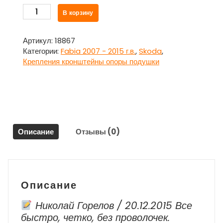
Количество
В корзину
товара
Кронштейн
двигателя
Артикул:
18867
правый
Категории:
Fabia 2007 - 2015 г.в.
,
Skoda
,
Шкода
Крепления кронштейны опоры подушки
Фабия
/
Skoda
Fabia
Описание
Отзывы (0)
Описание
Николай Горелов / 20.12.2015 Все
быстро, четко, без проволочек.