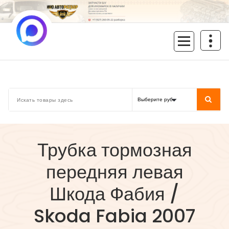
Перейти
к
содержимому
inoavtorazbor.ru
Автозапчасти б/у в наличии
Трубка тормозная
передняя левая
Шкода Фабия /
Skoda Fabia 2007