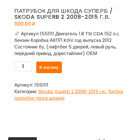
ПАТРУБОК ДЛЯ ШКОДА СУПЕРБ /
SKОDA SUРЕRB 2 2008-2015 Г.В.
1100,00
₽
Артикул 1551111 Двигатель 1.8 TSI CDA 152 л.с.
бензин Коробка АКПП KGV год выпуска 2012
Состояние бу, (лифтбек 5 дверей, левый руль,
передний привод, дорестайлинг) ОЕМ
Количество
В корзину
товара
Патрубок
для
Артикул:
1551111
Шкода
Категории:
Skoda
,
Suреrb 2 2008-2015 г.в.
,
Трубки
Суперб
патрубки троса шланги
/
Skоda
Suреrb
2
2008-
2015