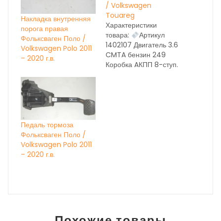
/ Volkswagen
Touareg
Накладка внутренняя
Характеристики
порога правая
товара:
Артикул
Фольксваген Поло /
1402107 Двигатель 3.6
Volkswagen Polo 2011
CMTA бензин 249
– 2020 г.в.
Коробка AКПП 8-ступ.
NXL год выпуска 2014
Состояние бу вн.
номер 28058 ОЕМ
НА ДАННЫЙ МОМЕНТ
ИДЁТ
КОРРЕКТИРОВКА
Педаль тормоза
ЦЕН, УТОЧНЯЙТЕ ПО
Фольксваген Поло /
ТЕЛЕФОНУ
Volkswagen Polo 2011
– 2020 г.в.
Похожие товары