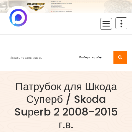
Перейти
к
содержимому
inoavtorazbor.ru
Автозапчасти б/у в наличии
Патрубок для Шкода
Суперб / Skоda
Suреrb 2 2008-2015
г.в.