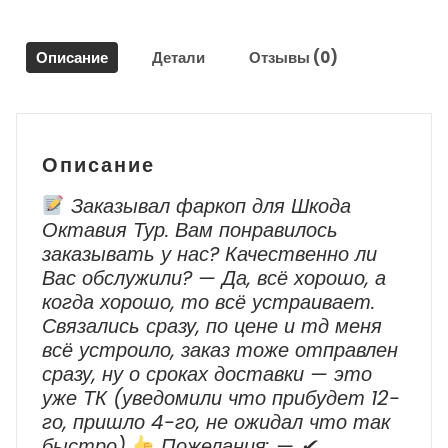
Suреrb
2
Описание
Детали
Отзывы (0)
2008-
2015
г.в.
Описание
Заказывал фаркоп для Шкода
Октавия Тур. Вам понравилось
заказывать у нас? Качественно ли
Вас обслужили? — Да, всё хорошо, а
когда хорошо, то всё устраивает.
Связались сразу, по цене и тд меня
всё устроило, заказ тоже отправлен
сразу, ну о сроках доставки — это
уже ТК (уведомили что прибудет 12-
го, пришло 4-го, не ожидал что так
быстро)
Пожелания: — ✔