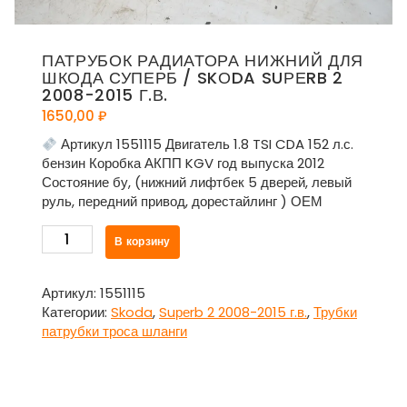
ПАТРУБОК РАДИАТОРА НИЖНИЙ ДЛЯ
ШКОДА СУПЕРБ / SKОDA SUРЕRB 2
2008-2015 Г.В.
1650,00
₽
Артикул 1551115 Двигатель 1.8 TSI CDA 152 л.с.
бензин Коробка АКПП KGV год выпуска 2012
Состояние бу, (нижний лифтбек 5 дверей, левый
руль, передний привод, дорестайлинг ) ОЕМ
Количество
В корзину
товара
Патрубок
радиатора
Артикул:
1551115
нижний
Категории:
Skoda
,
Suреrb 2 2008-2015 г.в.
,
Трубки
для
патрубки троса шланги
Шкода
Суперб
/
Skоda