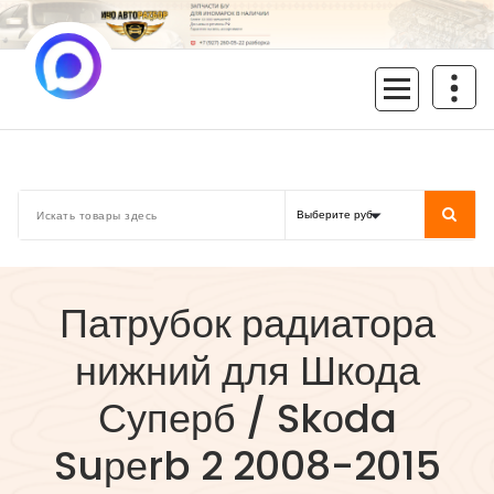
Перейти
к
содержимому
inoavtorazbor.ru
Автозапчасти б/у в наличии
Патрубок радиатора
нижний для Шкода
Суперб / Skоda
Suреrb 2 2008-2015