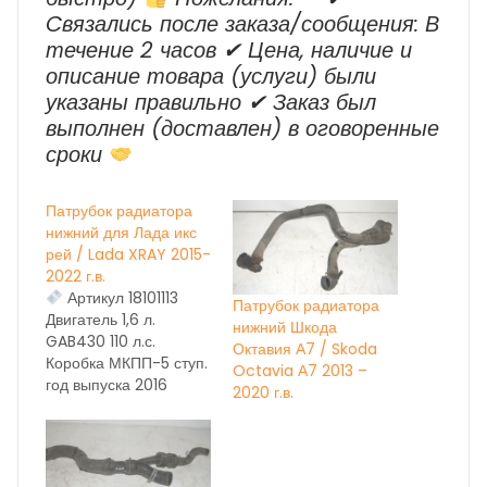
Cвязались после заказа/сообщения: В
течение 2 часов ✔ Цена, наличие и
описание товара (услуги) были
указаны правильно ✔ Заказ был
выполнен (доставлен) в оговоренные
сроки
Патрубок радиатора
нижний для Лада икс
рей / Lada XRAY 2015-
2022 г.в.
Артикул 18101113
Патрубок радиатора
Двигатель 1,6 л.
нижний Шкода
GAB430 110 л.с.
Октавия А7 / Skoda
Коробка МКПП-5 ступ.
Octavia А7 2013 –
год выпуска 2016
2020 г.в.
Состояние бу,
(нижний 18101113) ОЕМ
215012443R