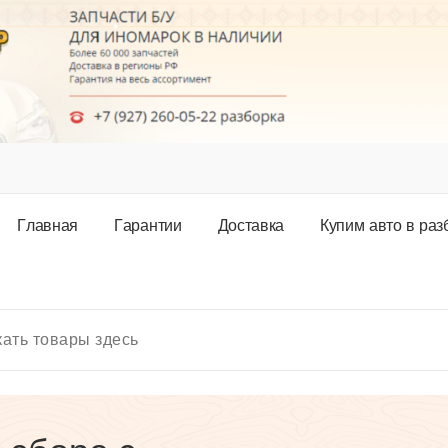
Г
л
а
в
н
а
я
Г
а
р
а
н
т
и
и
Д
о
с
т
а
в
к
а
К
у
п
и
м
а
в
т
о
в
р
а
з