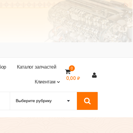
б
о
р
К
а
т
а
л
о
г
з
а
п
ч
а
с
т
е
й
0
0,00
₽
К
л
и
е
н
т
а
м