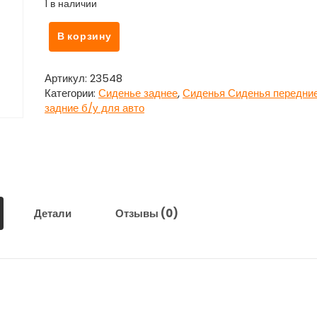
1 в наличии
Количество
В корзину
товара
Сиденье
заднее
Артикул:
23548
в
Категории:
Сиденье заднее
,
Сиденья Сиденья передние
сборе
задние б/у для авто
с
подлокотником
для
Лексус
/
Lexus
iS
Детали
Отзывы (0)
250