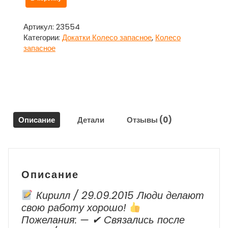
товара
Колесо
запасное
Артикул:
23554
для
Категории:
Докатки Колесо запасное
,
Колесо
Лифан
запасное
Солано
/
Lifan
Solano
Описание
Детали
Отзывы (0)
Описание
Кирилл / 29.09.2015 Люди делают
свою работу хорошо!
Пожелания: — ✔ Cвязались после