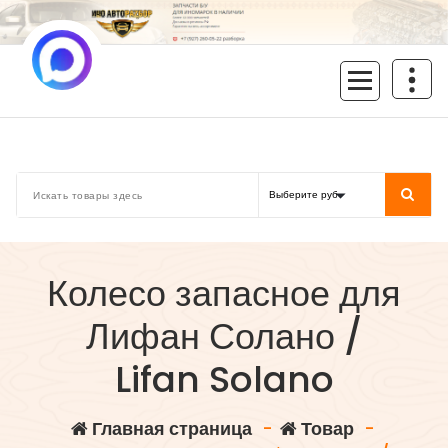
Перейти
к
содержимому
inoavtorazbor.ru
Автозапчасти б/у в наличии
Колесо запасное для
Лифан Солано /
Lifan Solano
Главная страница
-
Товар
-