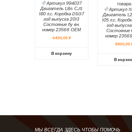
Артикул 994037
товара:
Двигатель 1,8л. СJS
Артикул 1
180 л.с. Коробка DSG7
Двигатель 1,2
год выпуска 2013
105 л.с. Короб
Состояние бу вн.
год выпуска
номер 23566 ОЕМ
Состояние б
номер 2356
4400,00
₽
9900,00
В корзину
В корзи
МЫ ВСЕГДА ЗДЕСЬ ЧТОБЫ ПОМОЧЬ