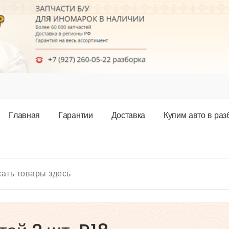
Г
л
а
в
н
а
я
Г
а
р
а
н
т
и
и
Д
о
с
т
а
в
к
а
К
у
п
и
м
а
в
т
о
в
р
а
з