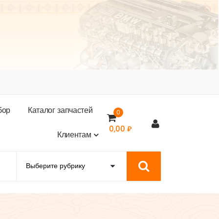
б
о
р
К
а
т
а
л
о
г
з
а
п
ч
а
с
т
е
й
0
0,00
₽
К
л
и
е
н
т
а
м