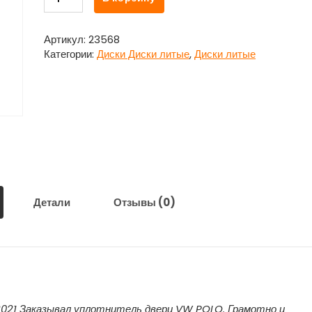
товара
Диск
колесный
Артикул:
23568
литой
Категории:
Диски Диски литые
,
Диски литые
2
шт.
R18
ET
40
Шкода
Октавия
А7
/
Skoda
Детали
Отзывы (0)
Octavia
А7
.2021 Заказывал уплотнитель двери VW POLO. Грамотно и