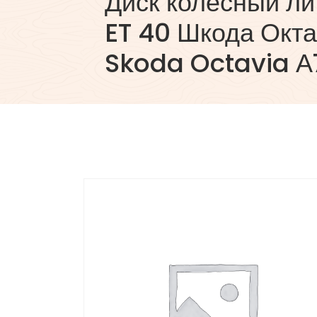
Диск колесный ли
ET 40 Шкода Окта
Skoda Octavia А