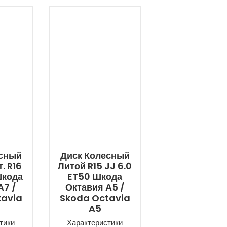
есный
Диск Колесный
. R16
Литой R15 JJ 6.0
Шкода
ET50 Шкода
А7 /
Октавия А5 /
tavia
Skoda Octavia
A5
тики
Характеристики