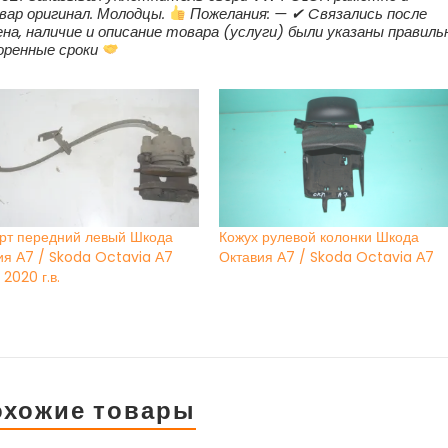
вар оригинал. Молодцы.
Пожелания: — ✔ Cвязались после
на, наличие и описание товара (услуги) были указаны правиль
воренные сроки
рт передний левый Шкода
Кожух рулевой колонки Шкода
ия А7 / Skoda Octavia А7
Октавия А7 / Skoda Octavia А7
 2020 г.в.
охожие товары