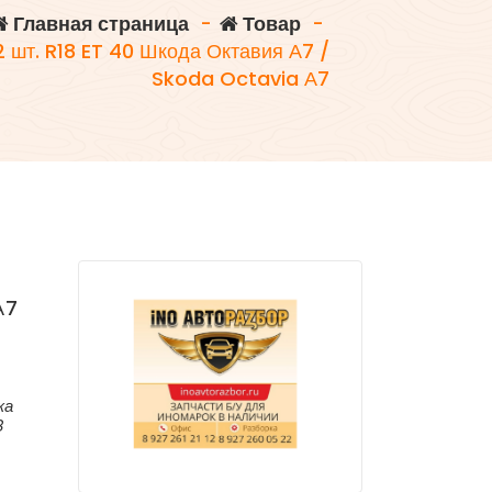
Главная страница
-
Товар
-
2 шт. R18 ET 40 Шкода Октавия А7 /
Skoda Octavia А7
А7
ка
8