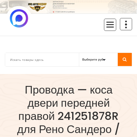
Перейти
к
содержимому
inoavtorazbor.ru
Автозапчасти б/у в наличии
Проводка — коса
двери передней
правой 241251878R
для Рено Сандеро /