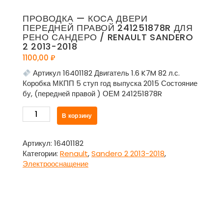
ПРОВОДКА — КОСА ДВЕРИ
ПЕРЕДНЕЙ ПРАВОЙ 241251878R ДЛЯ
РЕНО САНДЕРО / RENAULT SANDERO
2 2013-2018
1100,00
₽
Артикул 16401182 Двигатель 1.6 K7M 82 л.с.
Коробка МКПП 5 ступ год выпуска 2015 Состояние
бу, (передней правой ) ОЕМ 241251878R
Количество
В корзину
товара
Проводка
-
Артикул:
16401182
коса
Категории:
Renault
,
Sandero 2 2013-2018
,
двери
Электрооснащение
передней
правой
241251878R
для
Рено