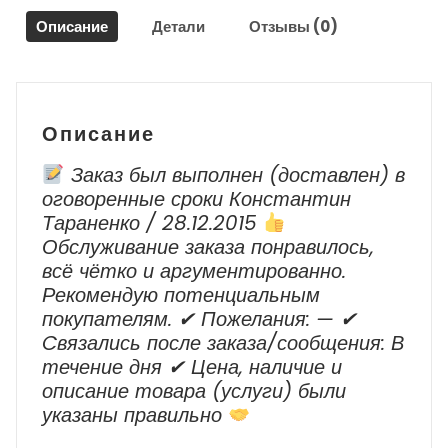
Сандеро
Описание
Детали
Отзывы (0)
/
Renault
Sandero
2
2013-
Описание
2018
Заказ был выполнен (доставлен) в
оговоренные сроки Константин
Тараненко / 28.12.2015
Обслуживание заказа понравилось,
всё чётко и аргументированно.
Рекомендую потенциальным
покупателям. ✔ Пожелания: — ✔
Cвязались после заказа/сообщения: В
течение дня ✔ Цена, наличие и
описание товара (услуги) были
указаны правильно