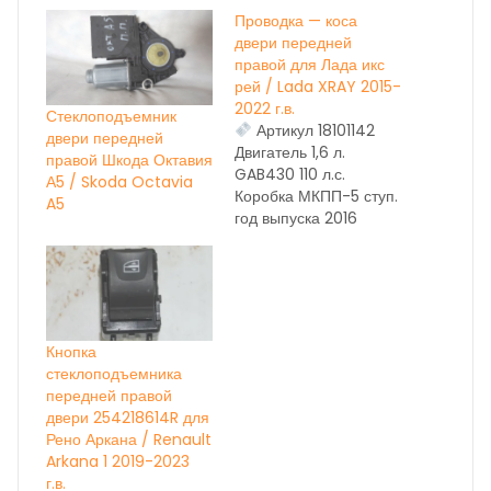
Проводка — коса
двери передней
правой для Лада икс
рей / Lada XRAY 2015-
2022 г.в.
Стеклоподъемник
Артикул 18101142
двери передней
Двигатель 1,6 л.
правой Шкода Октавия
GAB430 110 л.с.
А5 / Skoda Octavia
Коробка МКПП-5 ступ.
A5
год выпуска 2016
Состояние бу,
(передней правой
18101142) ОЕМ
241248838R
Кнопка
стеклоподъемника
передней правой
двери 254218614R для
Рено Аркана / Renault
Arkana 1 2019-2023
г.в.