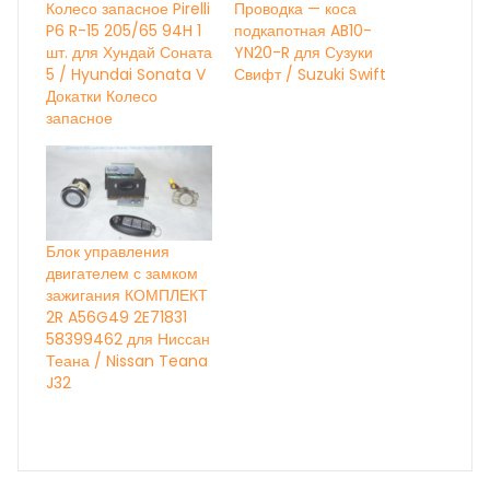
Колесо запасное Pirelli
Проводка — коса
P6 R-15 205/65 94H 1
подкапотная AB10-
шт. для Хундай Соната
YN20-R для Сузуки
5 / Hyundai Sonata V
Свифт / Suzuki Swift
Докатки Колесо
запасное
Блок управления
двигателем с замком
зажигания КОМПЛЕКТ
2R A56G49 2E71831
58399462 для Ниссан
Теана / Nissan Teana
J32