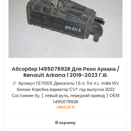
Абсорбер 149507892R Для Рено Аркана /
Renault Arkana 1 2019-2023 Г.в.
Артикул 1571005 Двигатель 1.6 л. 114 л.с. H4M 16V
бензин Коробка вариатор СVT год выпуска 2022
Состояние бу, ( левый руль, передний привод ) ОЕМ
149507892R
3850,00
₽
В корзину