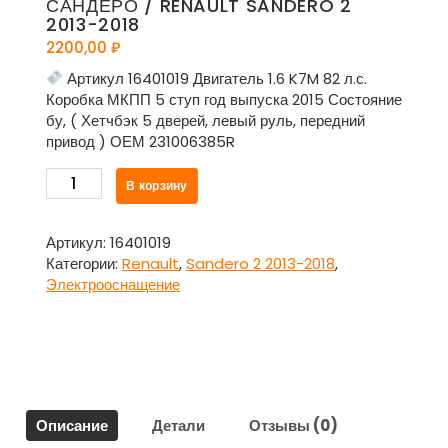
САНДЕРО / RENAULT SANDERO 2
2013-2018
2200,00
₽
Артикул 16401019 Двигатель 1.6 K7M 82 л.с.
Коробка МКПП 5 ступ год выпуска 2015 Состояние
бу, ( Хетчбэк 5 дверей, левый руль, передний
привод ) ОЕМ 231006385R
Количество
В корзину
товара
Генератор
231006385R
Артикул:
16401019
для
Категории:
Renault
,
Sandero 2 2013-2018
,
Рено
Электрооснащение
Сандеро
/
Renault
Sandero
2
2013-
Описание
Детали
Отзывы (0)
2018