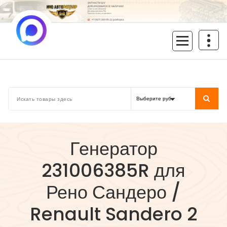
Перейти
к
содержимому
inoavtorazbor.ru
Автозапчасти б/у в наличии
Генератор
231006385R для
Рено Сандеро /
Renault Sandero 2