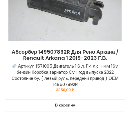
Абсорбер 149507892R Для Рено Аркана /
Renault Arkana 1 2019-2023 Г.в.
Артикул 1571005 Двигатель 1.6 л. 114 л.с. H4M 16V
бензин Коробка вариатор СVT год выпуска 2022
Состояние бу, ( левый руль, передний привод ) ОЕМ
149507892R
3850,00
₽
В корзину