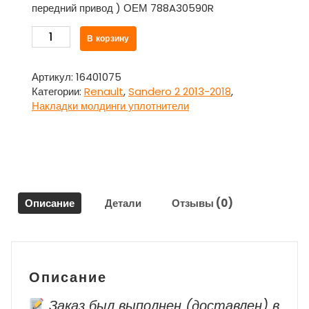
передний привод ) ОЕМ 788A30590R
Количество
В корзину
товара
Накладка
наружная
Артикул:
16401075
арки
Категории:
Renault
,
Sandero 2 2013-2018
,
крыла
Накладки молдинги уплотнители
задняя
левая
788A30590R
для
Рено
Сандеро
Описание
Детали
Отзывы (0)
/
Renault
Sandero
2
2013-
Описание
2018
Заказ был выполнен (доставлен) в