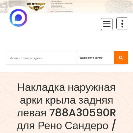
Перейти
к
содержимому
inoavtorazbor.ru
Автозапчасти б/у в наличии
Накладка наружная
арки крыла задняя
левая 788A30590R
для Рено Сандеро /