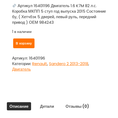
Артикул 16401196 Двигатель 1.6 K7M 82 л.с.
Коробка МКПП 5 ступ год выпуска 2015 Состояние
бу, ( Хетчбэк 5 дверей, левый руль, передний
привод ) ОЕМ 984243
1 в наличии
Количество
В корзину
товара
Крышка
коленвала
Артикул:
16401196
для
Категории:
Renault
,
Sandero 2 2013-2018
,
Рено
Двигатель
Сандеро
/
Renault
Sandero
2
2013-
Описание
Детали
Отзывы (0)
2018