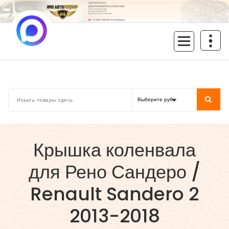
Перейти
к
содержимому
inoavtorazbor.ru
Автозапчасти б/у в наличии
Крышка коленвала
для Рено Сандеро /
Renault Sandero 2
2013-2018