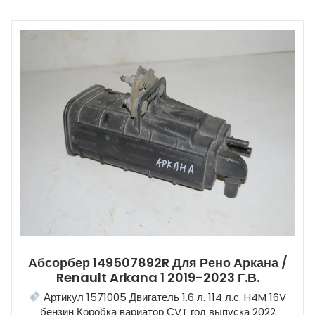
Абсорбер 149507892R Для Рено Аркана /
Renault Arkana 1 2019-2023 Г.в.
Артикул 1571005 Двигатель 1.6 л. 114 л.с. H4M 16V
бензин Коробка вариатор СVT год выпуска 2022