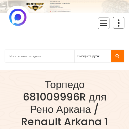
Перейти
к
содержимому
inoavtorazbor.ru
Автозапчасти б/у в наличии
Торпедо
681009996R для
Рено Аркана /
Renault Arkana 1