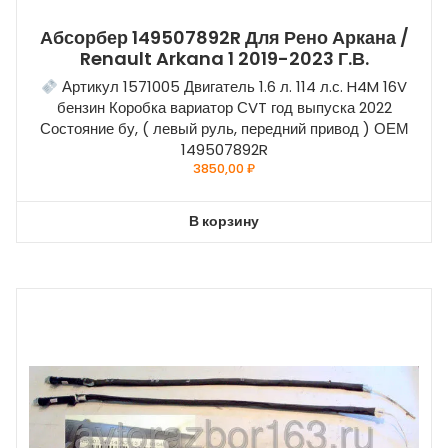
Абсорбер 149507892R Для Рено Аркана /
Renault Arkana 1 2019-2023 Г.в.
Артикул 1571005 Двигатель 1.6 л. 114 л.с. H4M 16V
бензин Коробка вариатор СVT год выпуска 2022
Состояние бу, ( левый руль, передний привод ) ОЕМ
149507892R
3850,00
₽
В корзину