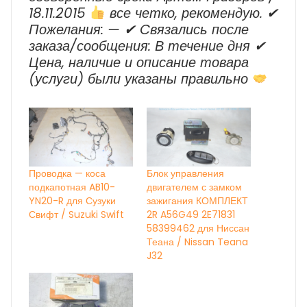
18.11.2015
все четко, рекомендую. ✔
Пожелания: — ✔ Cвязались после
заказа/сообщения: В течение дня ✔
Цена, наличие и описание товара
(услуги) были указаны правильно
Проводка — коса
Блок управления
подкапотная AB10-
двигателем с замком
YN20-R для Сузуки
зажигания КОМПЛЕКТ
Свифт / Suzuki Swift
2R A56G49 2E71831
58399462 для Ниссан
Теана / Nissan Teana
J32