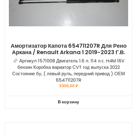
Амортизатор Капота 654711207R Для Рено
Аркана / Renault Arkana 1 2019-2023 Г.в.
Артикул 1571008 Двигатель 1.6 л. 114 л.с. H4M 16V
бензин Коробка вариатор СVT год выпуска 2022
Состояние бу, ( левый руль, передний привод ) ОЕМ
654711207R
3300,00
₽
В корзину