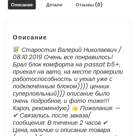
Описание
Детали
Отзывы (0)
/
Renault
Arkana
1
2019-
Описание
2023
г.в.
Старостин Валерий Николаевич /
08.10.2019 Очень все понравилось!
Брал блок комфорта на passat b5+,
приехал на авто, на месте проверили
работоспособность и уехал уже с
подключённым блоком)))) ценник
суперлояльный))) описание было
очень подробное, и фото тоже!!!
Кароч, рекомендую)
Пожелания: —
✔ Cвязались после заказа/
сообщения: В течение 2 часов ✔
Цена, наличие и описание товара