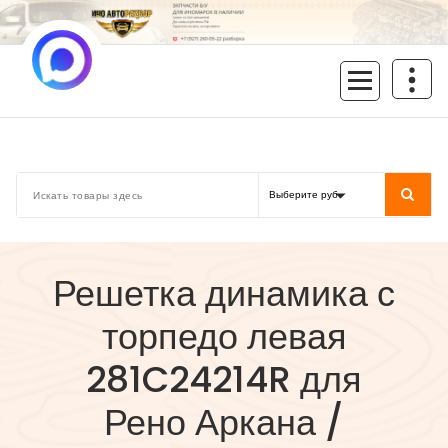
Перейти
к
содержимому
inoavtorazbor.ru
Автозапчасти б/у в наличии
Решетка динамика с
торпедо левая
281C24214R для
Рено Аркана /