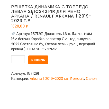
РЕШЕТКА ДИНАМИКА С ТОРПЕДО
ЛЕВАЯ 281C24214R ДЛЯ РЕНО
АРКАНА / RENAULT ARKANA 1 2019-
2023 Г.В.
1320,00
₽
Артикул 1571291 Двигатель 1.6 л. 114 л.с. H4M
16V бензин Коробка вариатор СVT год выпуска
2022 Состояние бу, (левая левый руль, передний
привод ) ОЕМ 281C24214R
Количество
В корзину
товара
Решетка
динамика
Артикул:
1571291
с
Категории:
Arkana 1 2019-2023 г.в.
,
Renault
,
Салон
торпедо
левая
281C24214R
для
Рено
Аркана