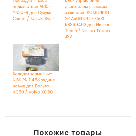
Проводка — коса
Блок управления
подкапотная AB10-
двигателем с замком
YN20-R для Сузуки
зажигания КОМПЛЕКТ
Свифт / Suzuki Swift
2R A56G49 2E71831
58399462 для Ниссан
Теана / Nissan Teana
J32
Колодки тормозные
NiBK PN 0463 задние
новые для Вольво
ХС60 / Volvo XC60
Похожие товары