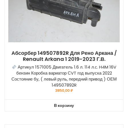
Абсорбер 149507892R Для Рено Аркана /
Renault Arkana 1 2019-2023 Г.в.
Артикул 1571005 Двигатель 1.6 л. 114 л.с. H4M 16V
бензин Коробка вариатор СVT год выпуска 2022
Состояние бу, ( левый руль, передний привод ) ОЕМ
149507892R
3850,00
₽
В корзину