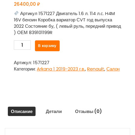
26400,00
₽
Артикул 1571227 Двигатель 1.6 л. 114 л.с. H4M
16V бензин Коробка вариатор СVT год выпуска
2022 Состояние бу, ( левый руль, передний привод
) ОЕМ 839101199R
Количество
В корзину
товара
Обшивка
потолка
Артикул:
1571227
839101199R
Категории:
Arkana 1 2019-2023 г.в.
,
Renault
,
Салон
для
Рено
Аркана
/
Renault
Arkana
Описание
Детали
Отзывы (0)
1
2019-
2023
г.в.