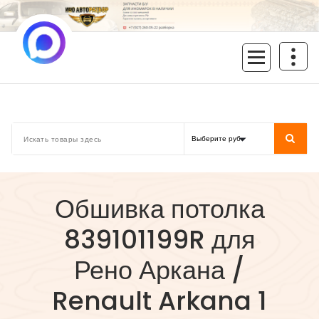
Перейти
к
содержимому
inoavtorazbor.ru
Автозапчасти б/у в наличии
Обшивка потолка
839101199R для
Рено Аркана /
Renault Arkana 1