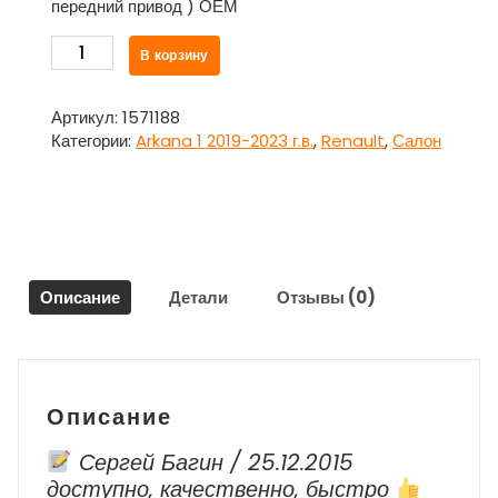
передний привод ) ОЕМ
Количество
В корзину
товара
Накладка
внутрянняя
Артикул:
1571188
торпедо
Категории:
Arkana 1 2019-2023 г.в.
,
Renault
,
Салон
левая
нижняя
для
Рено
Аркана
/
Описание
Детали
Отзывы (0)
Renault
Arkana
1
2019-
2023
Описание
г.в.
Сергей Багин / 25.12.2015
доступно, качественно, быстро