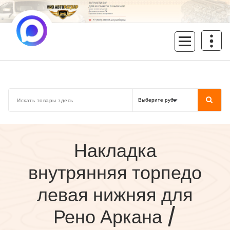
Перейти
к
содержимому
inoavtorazbor.ru
Автозапчасти б/у в наличии
Накладка
внутрянняя торпедо
левая нижняя для
Рено Аркана /