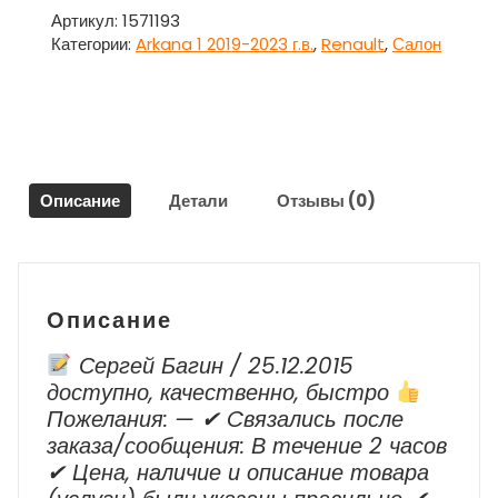
внутрянняя
Артикул:
1571193
торпедо
Категории:
Arkana 1 2019-2023 г.в.
,
Renault
,
Салон
центральная
для
Рено
Аркана
/
Renault
Описание
Детали
Отзывы (0)
Arkana
1
2019-
2023
г.в.
Описание
Сергей Багин / 25.12.2015
доступно, качественно, быстро
Пожелания: — ✔ Cвязались после
заказа/сообщения: В течение 2 часов
✔ Цена, наличие и описание товара