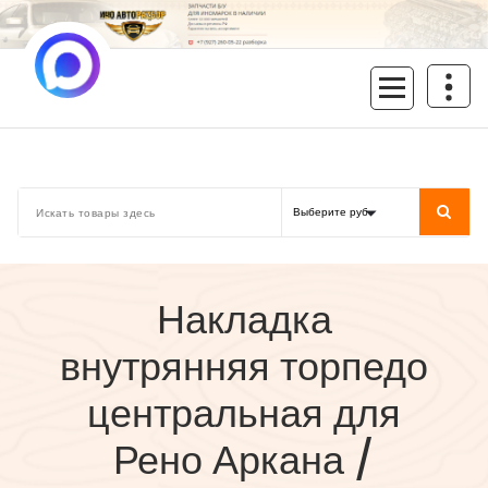
Перейти
к
содержимому
inoavtorazbor.ru
Автозапчасти б/у в наличии
Накладка
внутрянняя торпедо
центральная для
Рено Аркана /