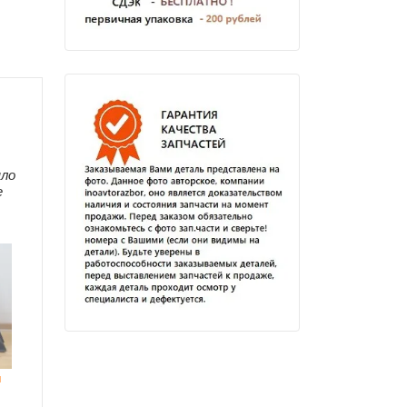
ыло
е
я