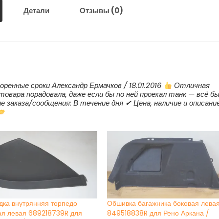
2023
Детали
Отзывы (0)
г.в.
оренные сроки Александр Ермачков / 18.01.2016
Отличная
товара порадовала, даже если бы по ней проехал танк — всё б
е заказа/сообщения: В течение дня ✔ Цена, наличие и описани
дка внутрянняя торпедо
Обшивка багажника боковая лева
ая левая 689218739R для
849518838R для Рено Аркана /