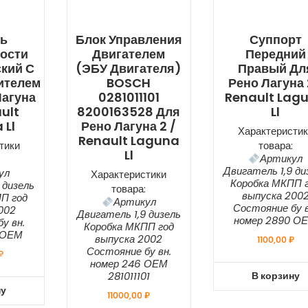
нь
Блок Управления
Суппорт
ости
Двигателем
Передний
кий С
(ЭБУ Двигателя)
Правый Дл
ителем
BOSCH
Рено Лагуна 
Лагуна
0281011101
Renault Lag
ault
8200163528 Для
Ll
 Ll
Рено Лагуна 2 /
Характеристик
Renault Laguna
тики
товара:
Ll
Артикул
Двигатель 1,9 ди
ул
Характеристики
Коробка МКПП 
 дизель
товара:
выпуска 200
П год
Артикул
Состояние бу в
002
Двигатель 1,9 дизель
номер 2890 О
у вн.
Коробка МКПП год
 ОЕМ
выпуска 2002
1100,00
₽
Состояние бу вн.
₽
номер 246 ОЕМ
В корзину
281011101
ну
11000,00
₽