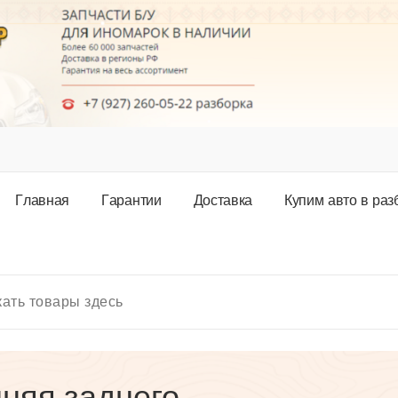
Г
л
а
в
н
а
я
Г
а
р
а
н
т
и
и
Д
о
с
т
а
в
к
а
К
у
п
и
м
а
в
т
о
в
р
а
з
няя заднего