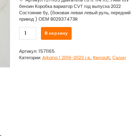
бензин Коробка вариатор СVT год выпуска 2022
Состояние бу, (боковая левая левый руль, передний
привод ) ОЕМ 802937473R
Количество
В корзину
товара
Накладка
внутренняя
Артикул:
1571165
заднего
Категории:
Arkana 1 2019-2023 г.в.
,
Renault
,
Салон
сиденья
боковая
левая
802937473R
для
Рено
Аркана
/
Renault
Arkana
1
2019-