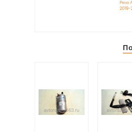
Рено А
2019-2
П