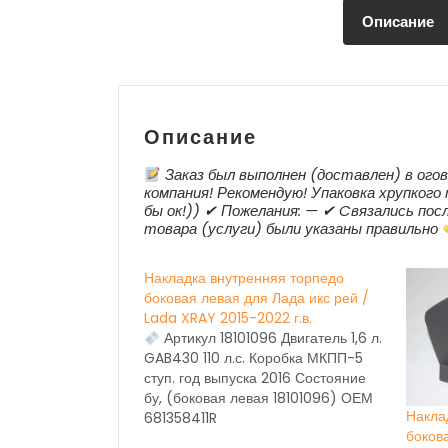
Описание
Описание
Заказ был выполнен (доставлен) в огов
компания! Рекомендую! Упаковка хрупкого 
бы ок!)) ✔ Пожелания: — ✔ Cвязались посл
товара (услуги) были указаны правильно
Накладка внутренняя торпедо
боковая левая для Лада икс рей /
Lada XRAY 2015-2022 г.в.
Артикул 18101096 Двигатель 1,6 л.
GAB430 110 л.с. Коробка МКПП-5
ступ. год выпуска 2016 Состояние
бу, (боковая левая 18101096) ОЕМ
Накла
681358411R
боков