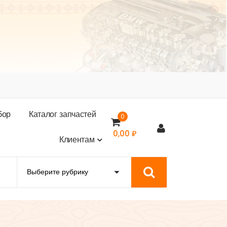
б
о
р
К
а
т
а
л
о
г
з
а
п
ч
а
с
т
е
й
0
0,00
₽
К
л
и
е
н
т
а
м