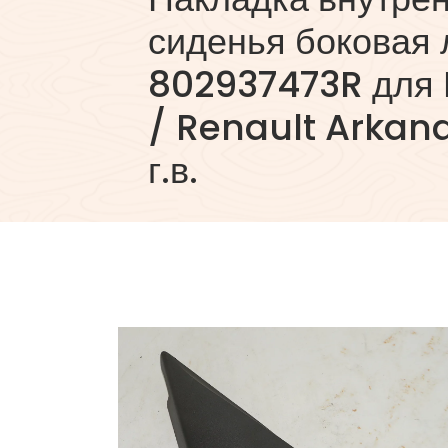
сиденья боковая 
802937473R для 
/ Renault Arkana
г.в.