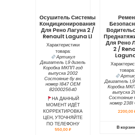
Осушитель Системы
Реме
Кондиционирования
Безопасн
Для Рено Лагуна 2 /
Водительс
Renault Laguna Ll
Преднатяж
Для Рено 
Характеристики
2 / Ren
товара:
Laguna
Артикул
Двигатель 1,9 дизель
Характерис
Коробка МКПП год
товара:
выпуска 2002
Артик
Состояние бу вн.
Двигатель 1,9
номер 1847 ОЕМ
Коробка МКП
8200025640
выпуска 2
Состояние б
НА ДАННЫЙ
номер 2381
МОМЕНТ ИДЁТ
КОРРЕКТИРОВКА
2200,00
ЦЕН, УТОЧНЯЙТЕ
ПО ТЕЛЕФОНУ
В корзи
550,00
₽