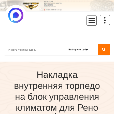
Перейти
к
содержимому
inoavtorazbor.ru
Автозапчасти б/у в наличии
Накладка
внутренняя торпедо
на блок управления
климатом для Рено