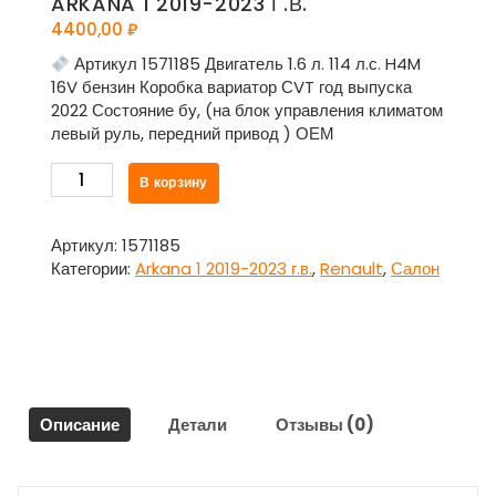
ARKANA 1 2019-2023 Г.В.
4400,00
₽
Артикул 1571185 Двигатель 1.6 л. 114 л.с. H4M
16V бензин Коробка вариатор СVT год выпуска
2022 Состояние бу, (на блок управления климатом
левый руль, передний привод ) ОЕМ
Количество
В корзину
товара
Накладка
внутренняя
Артикул:
1571185
торпедо
Категории:
Arkana 1 2019-2023 г.в.
,
Renault
,
Салон
на
блок
управления
климатом
для
Рено
Описание
Детали
Отзывы (0)
Аркана
/
Renault