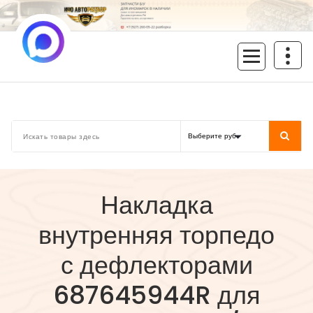
Перейти
к
содержимому
inoavtorazbor.ru
Автозапчасти б/у в наличии
Накладка
внутренняя торпедо
с дефлекторами
687645944R для