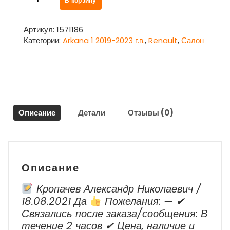
В корзину
товара
Накладка
внутренняя
Артикул:
1571186
торпедо
Категории:
Arkana 1 2019-2023 г.в.
,
Renault
,
Салон
с
дефлекторами
687645944R
для
Рено
Аркана
Описание
Детали
Отзывы (0)
/
Renault
Arkana
1
2019-
Описание
2023
г.в.
Кропачев Александр Николаевич /
18.08.2021 Да
Пожелания: — ✔
Cвязались после заказа/сообщения: В
течение 2 часов ✔ Цена, наличие и