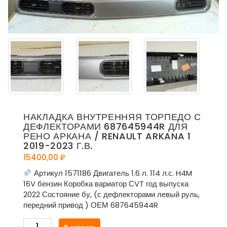
НАКЛАДКА ВНУТРЕННЯЯ ТОРПЕДО С
ДЕФЛЕКТОРАМИ 687645944R ДЛЯ
РЕНО АРКАНА / RENAULT ARKANA 1
2019-2023 Г.В.
15400,00
₽
Артикул 1571186 Двигатель 1.6 л. 114 л.с. H4M
16V бензин Коробка вариатор СVT год выпуска
2022 Состояние бу, (с дефлекторами левый руль,
передний привод ) ОЕМ 687645944R
Количество