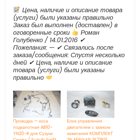
2023
Цена, наличие и описание товара
г.в.
(услуги) были указаны правильно
Заказ был выполнен (доставлен) в
оговоренные сроки
Роман
Голубенко / 14.01.2016 ✔
Пожелания: — ✔ Cвязались после
заказа/сообщения: Спустя несколько
дней ✔ Цена, наличие и описание
товара (услуги) были указаны
правильно
Проводка — коса
Блок управления
подкапотная AB10-
двигателем с замком
YN20-R для Сузуки
зажигания КОМПЛЕКТ
Свифт / Suzuki Swift
2R A56G49 2E71831