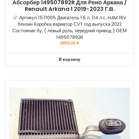
Абсорбер 149507892R Для Рено Аркана /
Renault Arkana 1 2019-2023 Г.в.
Артикул 1571005 Двигатель 1.6 л. 114 л.с. H4M 16V
бензин Коробка вариатор СVT год выпуска 2022
Состояние бу, ( левый руль, передний привод ) ОЕМ
149507892R
3850,00
₽
В корзину