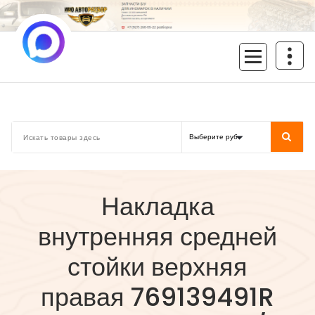
Перейти
к
содержимому
inoavtorazbor.ru
Автозапчасти б/у в наличии
Накладка
внутренняя средней
стойки верхняя
правая 769139491R