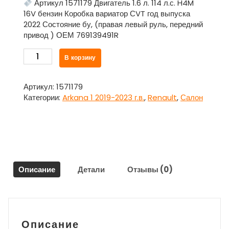
Артикул 1571179 Двигатель 1.6 л. 114 л.с. H4M
16V бензин Коробка вариатор СVT год выпуска
2022 Состояние бу, (правая левый руль, передний
привод ) ОЕМ 769139491R
Количество
В корзину
товара
Накладка
внутренняя
Артикул:
1571179
средней
Категории:
Arkana 1 2019-2023 г.в.
,
Renault
,
Салон
стойки
верхняя
правая
769139491R
для
Рено
Описание
Детали
Отзывы (0)
Аркана
/
Renault
Arkana
1
Описание
2019-