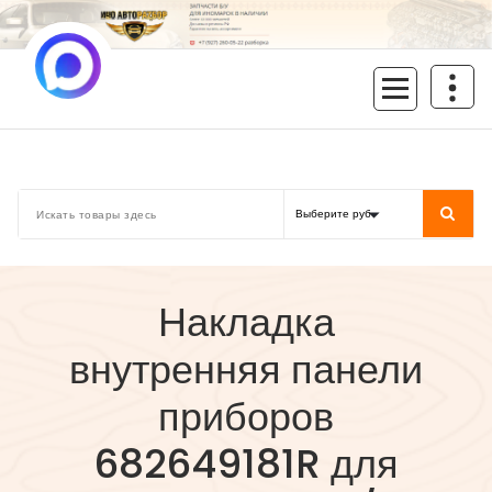
Перейти
к
содержимому
inoavtorazbor.ru
Автозапчасти б/у в наличии
Накладка
внутренняя панели
приборов
682649181R для