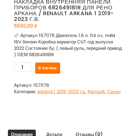
НАКЛАДКА ВНУТРЕННЯЯ ПАНЕЛИ
ПРИБОРОВ 682649181R ДЛЯ РЕНО
АРКАНА / RENAULT ARKANA 1 2019-
2023 Г.В.
5500,00
₽
Артикул 1571176 Двигатель 1.6 л. 114 л.с. H4M
16V бензин Коробка вариатор СVT год выпуска
2022 Состояние бу, ( левый руль, передний привод
) ОЕМ 682649181R
Количество
В корзину
товара
Накладка
внутренняя
Артикул:
1571176
панели
Категории:
Arkana 1 2019-2023 г.в.
,
Renault
,
Салон
приборов
682649181R
для
Рено
Аркана
/
Описание
Детали
Отзывы (0)
Renault