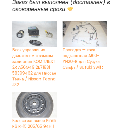
Заказ был выполнен (доставлен) в
оговоренные сроки
Блок управления
Проводка — коса
двигателем с замком
подкапотная AB10-
зажигания КОМПЛЕКТ
YN20-R для Сузуки
2R A56G49 2E71831
Свифт / Suzuki Swift
58399462 для Ниссан
Теана / Nissan Teana
J32
Колесо запасное Pirelli
P6 R-15 205/65 94H 1