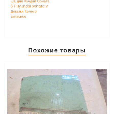
шт. для Хундай Соната
5 / Hyundai Sonata V
Докатки Колесо
запасное
Похожие товары