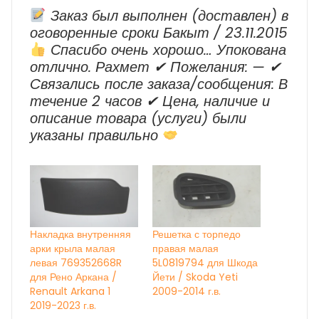
2023
Заказ был выполнен (доставлен) в
г.в.
оговоренные сроки Бакыт / 23.11.2015
Спасибо очень хорошо… Упокована
отлично. Рахмет ✔ Пожелания: — ✔
Cвязались после заказа/сообщения: В
течение 2 часов ✔ Цена, наличие и
описание товара (услуги) были
указаны правильно
Накладка внутренняя
Решетка с торпедо
арки крыла малая
правая малая
левая 769352668R
5L0819794 для Шкода
для Рено Аркана /
Йети / Skoda Yeti
Renault Arkana 1
2009-2014 г.в.
2019-2023 г.в.