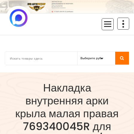
Перейти
к
содержимому
inoavtorazbor.ru
Автозапчасти б/у в наличии
Накладка
внутренняя арки
крыла малая правая
769340045R для