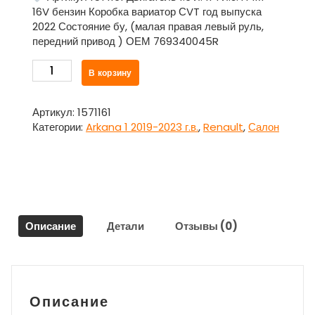
16V бензин Коробка вариатор СVT год выпуска
2022 Состояние бу, (малая правая левый руль,
передний привод ) ОЕМ 769340045R
Количество
В корзину
товара
Накладка
внутренняя
Артикул:
1571161
арки
Категории:
Arkana 1 2019-2023 г.в.
,
Renault
,
Салон
крыла
малая
правая
769340045R
для
Рено
Описание
Детали
Отзывы (0)
Аркана
/
Renault
Arkana
1
Описание
2019-