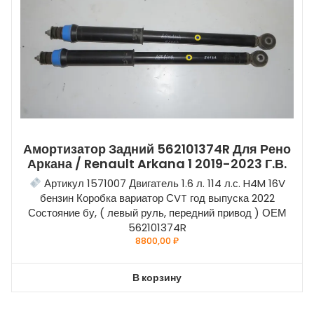
Амортизатор Задний 562101374R Для Рено
Аркана / Renault Arkana 1 2019-2023 Г.в.
Артикул 1571007 Двигатель 1.6 л. 114 л.с. H4M 16V
бензин Коробка вариатор СVT год выпуска 2022
Состояние бу, ( левый руль, передний привод ) ОЕМ
562101374R
8800,00
₽
В корзину