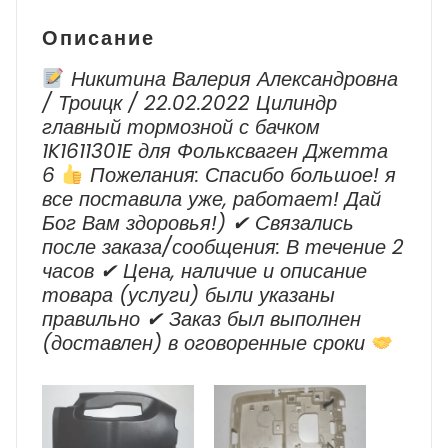
2019-
Описание
2023
г.в.
Никитина Валерия Александровна
/ Троицк / 22.02.2022 Цилиндр
главный тормозной с бачком
1K1611301E для Фольксваген Джетта
6
Пожелания: Спасибо большое! я
все поставила уже, работает! Дай
Бог Вам здоровья!) ✔ Cвязались
после заказа/сообщения: В течение 2
часов ✔ Цена, наличие и описание
товара (услуги) были указаны
правильно ✔ Заказ был выполнен
(доставлен) в оговоренные сроки