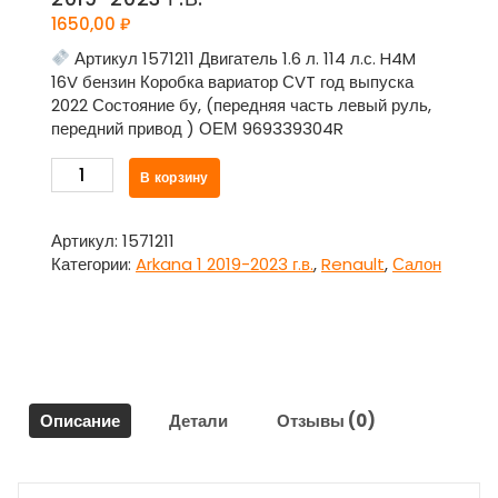
1650,00
₽
Артикул 1571211 Двигатель 1.6 л. 114 л.с. H4M
16V бензин Коробка вариатор СVT год выпуска
2022 Состояние бу, (передняя часть левый руль,
передний привод ) ОЕМ 969339304R
Количество
В корзину
товара
Накладка
центральной
Артикул:
1571211
консоли
Категории:
Arkana 1 2019-2023 г.в.
,
Renault
,
Салон
передняя
часть
969339304R
для
Рено
Аркана
Описание
Детали
Отзывы (0)
/
Renault
Arkana
1