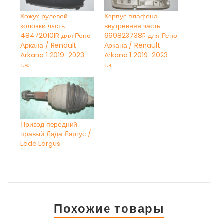
Кожух рулевой
Корпус плафона
колонки часть
внутренняя часть
484720101R для Рено
969823738R для Рено
Аркана / Renault
Аркана / Renault
Arkana 1 2019-2023
Arkana 1 2019-2023
г.в.
г.в.
Привод передний
правый Лада Ларгус /
Lada Largus
Похожие товары