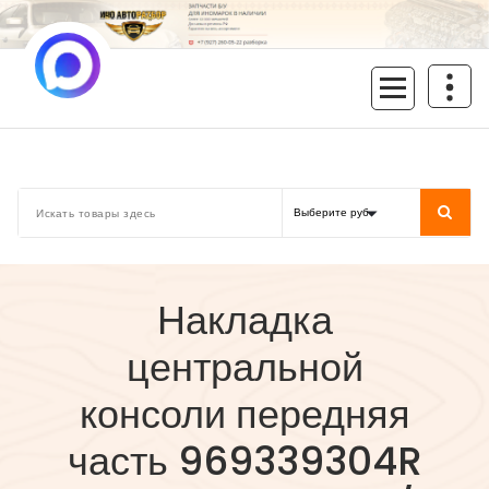
Перейти
к
содержимому
inoavtorazbor.ru
Автозапчасти б/у в наличии
Накладка
центральной
консоли передняя
часть 969339304R