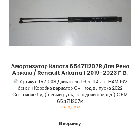
Амортизатор Капота 654711207R Для Рено
Аркана / Renault Arkana 1 2019-2023 Г.в.
Артикул 1571008 Двигатель 1.6 л. 114 л.с. H4M 16V
бензин Коробка вариатор СVT год выпуска 2022
Состояние бу, ( левый руль, передний привод ) ОЕМ
654711207R
3300,00
₽
В корзину