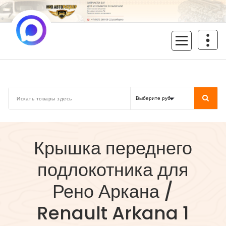
Перейти
к
содержимому
inoavtorazbor.ru
Автозапчасти б/у в наличии
Крышка переднего
подлокотника для
Рено Аркана /
Renault Arkana 1