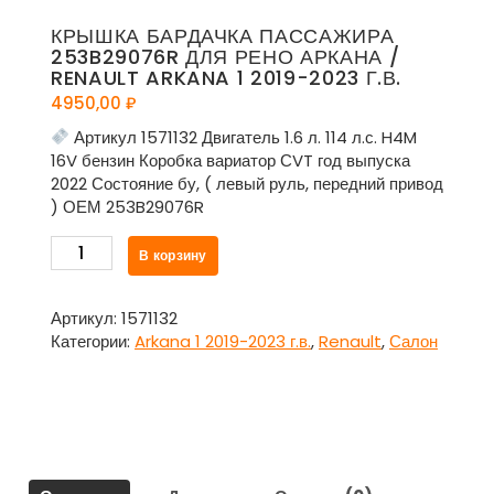
КРЫШКА БАРДАЧКА ПАССАЖИРА
253B29076R ДЛЯ РЕНО АРКАНА /
RENAULT ARKANA 1 2019-2023 Г.В.
4950,00
₽
Артикул 1571132 Двигатель 1.6 л. 114 л.с. H4M
16V бензин Коробка вариатор СVT год выпуска
2022 Состояние бу, ( левый руль, передний привод
) ОЕМ 253B29076R
Количество
В корзину
товара
Крышка
бардачка
Артикул:
1571132
пассажира
Категории:
Arkana 1 2019-2023 г.в.
,
Renault
,
Салон
253B29076R
для
Рено
Аркана
/
Renault