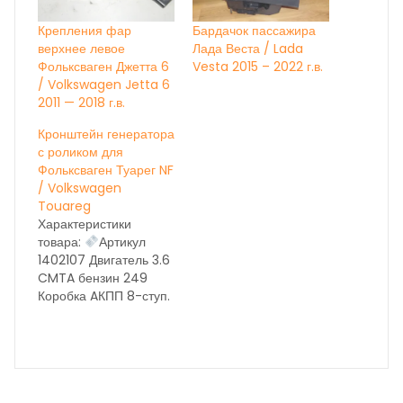
Крепления фар
Бардачок пассажира
верхнее левое
Лада Веста / Lada
Фольксваген Джетта 6
Vesta 2015 – 2022 г.в.
/ Volkswagen Jetta 6
2011 — 2018 г.в.
Кронштейн генератора
с роликом для
Фольксваген Туарег NF
/ Volkswagen
Touareg
Характеристики
товара:
Артикул
1402107 Двигатель 3.6
CMTA бензин 249
Коробка AКПП 8-ступ.
NXL год выпуска 2014
Состояние бу вн.
номер 28058 ОЕМ
НА ДАННЫЙ МОМЕНТ
ИДЁТ