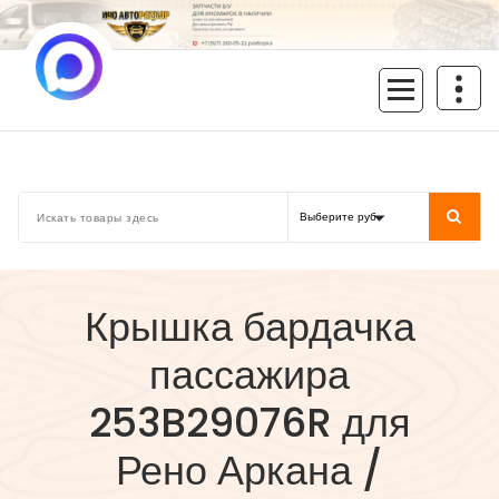
Перейти
к
содержимому
inoavtorazbor.ru
Автозапчасти б/у в наличии
Крышка бардачка
пассажира
253B29076R для
Рено Аркана /