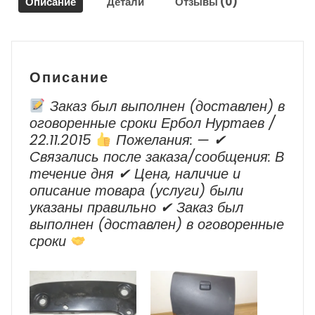
Описание
Детали
Отзывы (0)
Arkana
1
2019-
2023
г.в.
Описание
Заказ был выполнен (доставлен) в
оговоренные сроки Ербол Нуртаев /
22.11.2015
Пожелания: — ✔
Cвязались после заказа/сообщения: В
течение дня ✔ Цена, наличие и
описание товара (услуги) были
указаны правильно ✔ Заказ был
выполнен (доставлен) в оговоренные
сроки