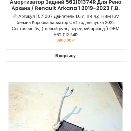
Амортизатор Задний 562101374R Для Рено
Аркана / Renault Arkana 1 2019-2023 Г.в.
Артикул 1571007 Двигатель 1.6 л. 114 л.с. H4M 16V
бензин Коробка вариатор СVT год выпуска 2022
Состояние бу, ( левый руль, передний привод ) ОЕМ
562101374R
8800,00
₽
В корзину