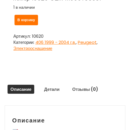
1 в наличии
Количество
В корзину
товара
Стартер
MITSUBISHI
Артикул:
10620
JAPON
Категории:
406 1999 - 2004 г.в.
,
Peugeot
,
12V
Электрооснащение
M000T85381
для
Пежо
406/Peugeot
406
Описание
Детали
Отзывы (0)
Описание