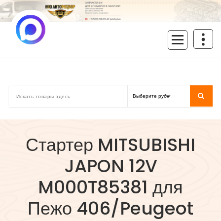
Перейти
к
содержимому
inoavtorazbor.ru
Автозапчасти б/у в наличии
Стартер MITSUBISHI
JAPON 12V
M000T85381 для
Пежо 406/Peugeot