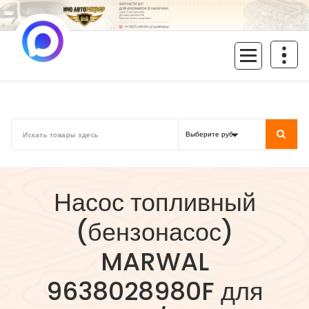
Перейти
к
содержимому
inoavtorazbor.ru
Автозапчасти б/у в наличии
Насос топливный
(бензонасос)
MARWAL
9638028980F для