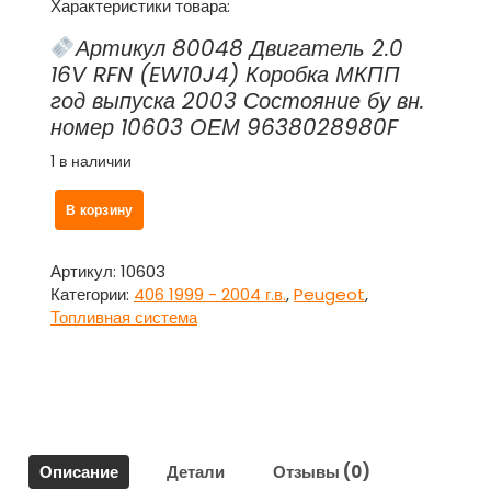
Характеристики товара:
Артикул 80048 Двигатель 2.0
16V RFN (EW10J4) Коробка МКПП
год выпуска 2003 Состояние бу вн.
номер 10603 ОЕМ 9638028980F
1 в наличии
Количество
В корзину
товара
Насос
топливный
Артикул:
10603
(бензонасос)
Категории:
406 1999 - 2004 г.в.
,
Peugeot
,
MARWAL
Топливная система
9638028980F
для
Пежо
406/Peugeot
406
Описание
Детали
Отзывы (0)