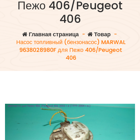
Пежо 406/Peugeot
406
Главная страница
-
Товар
-
Насос топливный (бензонасос) MARWAL
9638028980F для Пежо 406/Peugeot
406