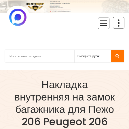
Перейти
к
содержимому
inoavtorazbor.ru
Автозапчасти б/у в наличии
Накладка
внутренняя на замок
багажника для Пежо
206 Peugeot 206