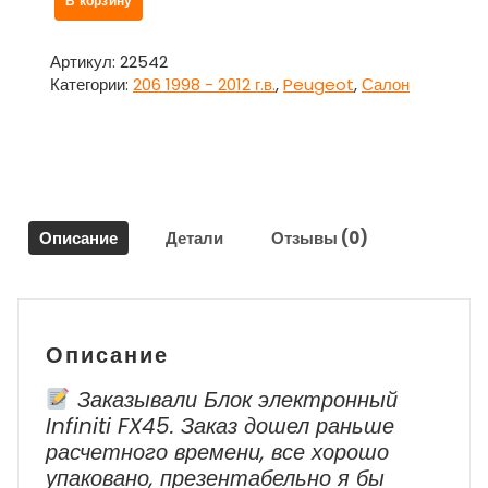
В корзину
товара
Накладка
внутренняя
Артикул:
22542
на
Категории:
206 1998 - 2012 г.в.
,
Peugeot
,
Салон
замок
багажника
для
Пежо
206
Peugeot
Описание
Детали
Отзывы (0)
206
Описание
Заказывали Блок электронный
Infiniti FX45. Заказ дошел раньше
расчетного времени, все хорошо
упаковано, презентабельно я бы