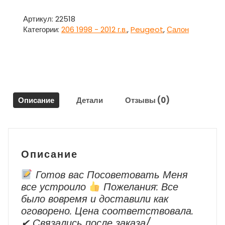
Козырек
солнцезащитный
Артикул:
22518
ЛЕВЫЙ
Категории:
206 1998 - 2012 г.в.
,
Peugeot
,
Салон
для
Пежо
206
Peugeot
206
Описание
Детали
Отзывы (0)
Описание
Готов вас Посоветовать Меня
все устроило
Пожелания: Все
было вовремя и доставили как
оговорено. Цена соответствовала.
✔ Cвязались после заказа/