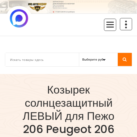
Перейти
к
содержимому
inoavtorazbor.ru
Автозапчасти б/у в наличии
Козырек
солнцезащитный
ЛЕВЫЙ для Пежо
206 Peugeot 206