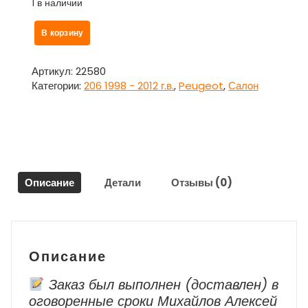
1 в наличии
Количество
В корзину
товара
Часы
96653977XT
Артикул:
22580
для
Категории:
206 1998 - 2012 г.в.
,
Peugeot
,
Салон
Пежо
206
Peugeot
206
Описание
Детали
Отзывы (0)
Описание
Заказ был выполнен (доставлен) в
оговоренные сроки Михайлов Алексей