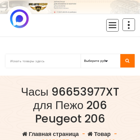
Перейти
к
содержимому
inoavtorazbor.ru
Автозапчасти б/у в наличии
Часы 96653977XT
для Пежо 206
Peugeot 206
Главная страница
-
Товар
-