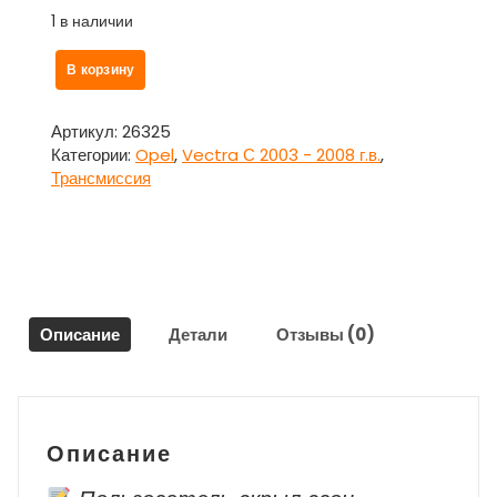
1 в наличии
Количество
В корзину
товара
Цилиндр
сцепления
Артикул:
26325
главный
Категории:
Opel
,
Vectra С 2003 - 2008 г.в.
,
для
Трансмиссия
Опель
Вектра
С
/
Opel
Vectra
Описание
Детали
Отзывы (0)
С
Описание