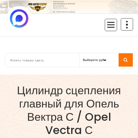
Перейти
к
содержимому
inoavtorazbor.ru
Автозапчасти б/у в наличии
Цилиндр сцепления
главный для Опель
Вектра С / Opel
Vectra С