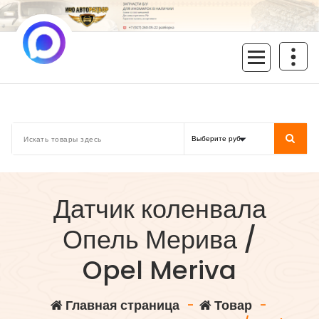
Перейти
к
содержимому
inoavtorazbor.ru
Автозапчасти б/у в наличии
Датчик коленвала
Опель Мерива /
Opel Meriva
Главная страница
-
Товар
-