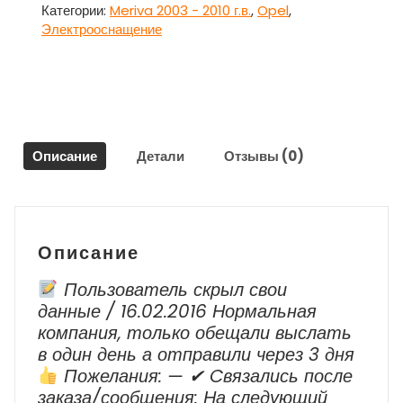
Опель
Категории:
Meriva 2003 - 2010 г.в.
,
Opel
,
Мерива
Электрооснащение
/
Opel
Meriva
Описание
Детали
Отзывы (0)
Описание
Пользователь скрыл свои
данные / 16.02.2016 Нормальная
компания, только обещали выслать
в один день а отправили через 3 дня
Пожелания: — ✔ Cвязались после
заказа/сообщения: На следующий