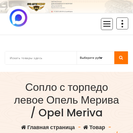
Перейти
к
содержимому
inoavtorazbor.ru
Автозапчасти б/у в наличии
Сопло с торпедо
левое Опель Мерива
/ Opel Meriva
Главная страница
-
Товар
-