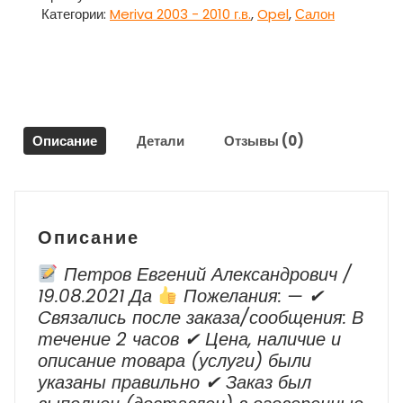
торпедо
Категории:
Meriva 2003 - 2010 г.в.
,
Opel
,
Салон
левое
Опель
Мерива
/
Opel
Meriva
Описание
Детали
Отзывы (0)
Описание
Петров Евгений Александрович /
19.08.2021 Да
Пожелания: — ✔
Cвязались после заказа/сообщения: В
течение 2 часов ✔ Цена, наличие и
описание товара (услуги) были
указаны правильно ✔ Заказ был