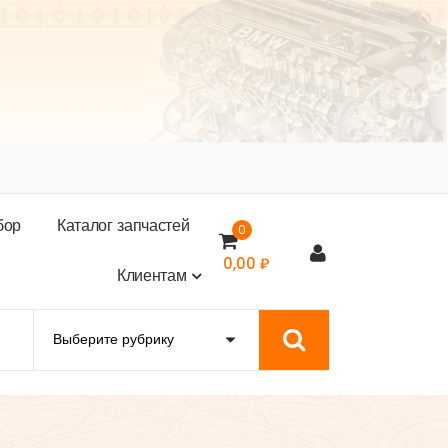
б
о
р
К
а
т
а
л
о
г
з
а
п
ч
а
с
т
е
й
0
0,00
₽
К
л
и
е
н
т
а
м