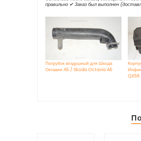
правильно ✔ Заказ был выполнен (доставл
Патрубок воздушный для Шкода
Корпу
Октавия А5 / Skoda Octavia A5
Инфини
QX56 
П