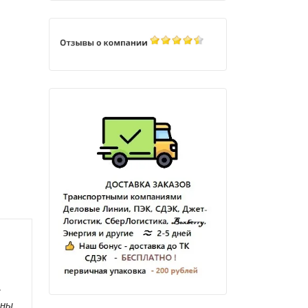
✔
аны