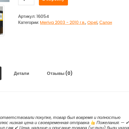
товара
Подушка
безопасности
Артикул:
16054
в
Категории:
Meriva 2003 - 2010 г.в.
,
Opel
,
Салон
руль
13188242
Опель
Мерива
/
Opel
Meriva
Детали
Отзывы (0)
ответствовали покупке, товар был вовремя и полностью
люс низкая цена и своевременная отправка
Пожелания: — 
ил сам ✔ Цена, наличие и описание товара (услуги) были указ