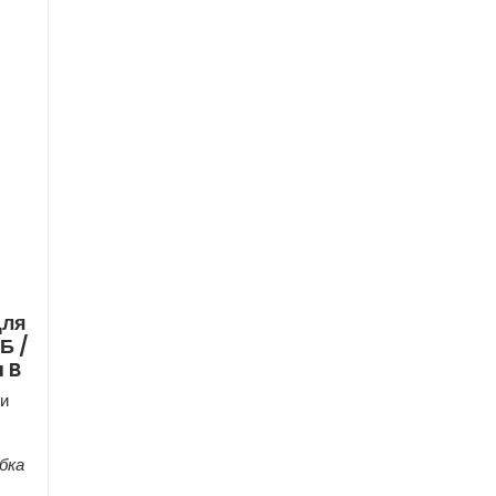
Для
Б /
 B
и
бка