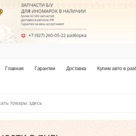
Г
л
а
в
н
а
я
Г
а
р
а
н
т
и
и
Д
о
с
т
а
в
к
а
К
у
п
и
м
а
в
т
о
в
р
а
з