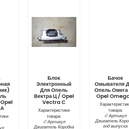
а
Блок
Бачок
рная
Электронный
Омывателя 
ник)
Для Опель
Опель Омега 
ель
Вектра Ц / Opel
Opel Omega
 Opel
Vectra С
Характеристик
 А
Характеристики
товара:
Артикул
тики
товара:
Двигатель Коро
Артикул
год выпуска
Двигатель Коробка
ул