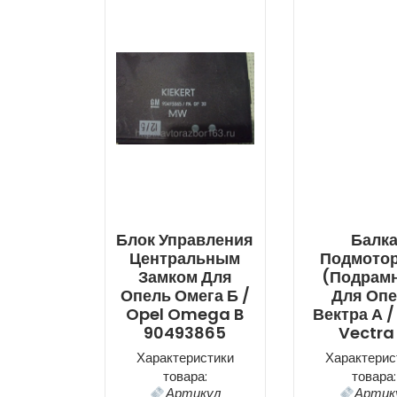
Блок Управления
Балк
Центральным
Подмото
Замком Для
(подрам
Опель Омега Б /
Для Оп
Opel Omega B
Вектра А /
90493865
Vectra
Характеристики
Характерис
товара:
товара:
Артикул
Артик