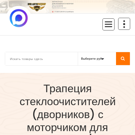
Перейти
к
содержимому
inoavtorazbor.ru
Автозапчасти б/у в наличии
Трапеция
стеклоочистителей
(дворников) с
моторчиком для