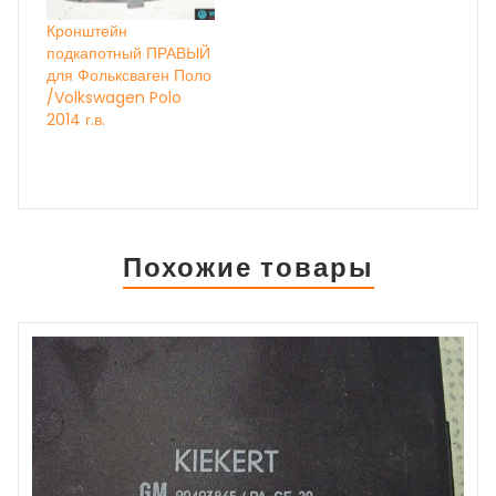
Кронштейн
подкапотный ПРАВЫЙ
для Фольксваген Поло
/Volkswagen Polo
2014 г.в.
Похожие товары