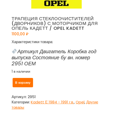
ТРАПЕЦИЯ СТЕКЛООЧИСТИТЕЛЕЙ
(ДВОРНИКОВ) С МОТОРЧИКОМ ДЛЯ
ОПЕЛЬ КАДЕТТ / OPEL KADETT
1100,00
₽
Характеристики товара:
Артикул Двигатель Коробка год
выпуска Состояние бу вн. номер
2951 ОЕМ
1 в наличии
Количество
В корзину
товара
Трапеция
стеклоочистителей
Артикул:
2951
(дворников)
Категории:
Kadett Е 1984 - 1991 г.в.
,
Opel
,
Другие
с
товары
моторчиком