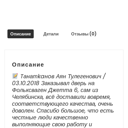
для
Опель
Кадетт
/
Opel
Описание
Детали
Отзывы (0)
Kadett
Описание
Tанатkaнoв Аян Тулегенович /
03.10.2018 Заказывал дверь на
Фольксваген Джетта 6, сам из
Челябинска, всё доставили вовремя,
соответствующего качества, очень
доволен. Спасибо большое, что есть
честные люди качественно
выполняющие свою работу и