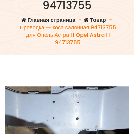
94713755
Главная страница
-
Товар
-
Проводка — коса салонная 94713755
для Опель Астра H Opel Astra H
94713755