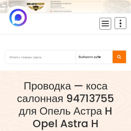
Перейти
к
содержимому
inoavtorazbor.ru
Автозапчасти б/у в наличии
Проводка — коса
салонная 94713755
для Опель Астра H
Opel Astra H