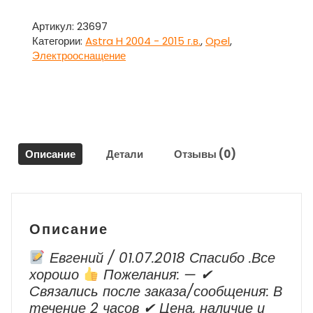
Проводка
-
Артикул:
23697
коса
Категории:
Astra H 2004 - 2015 г.в.
,
Opel
,
двигателя
Электрооснащение
для
Опель
Астра
H
Opel
Astra
Описание
Детали
Отзывы (0)
H
Описание
Евгений / 01.07.2018 Спасибо .Все
хорошо
Пожелания: — ✔
Cвязались после заказа/сообщения: В
течение 2 часов ✔ Цена, наличие и