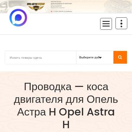
Перейти
к
содержимому
inoavtorazbor.ru
Автозапчасти б/у в наличии
Проводка — коса
двигателя для Опель
Астра H Opel Astra
H