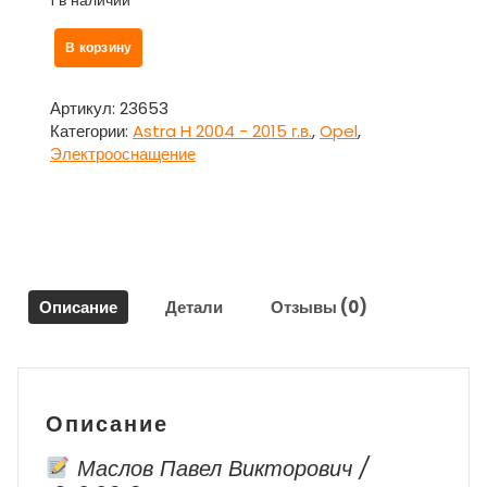
1 в наличии
Количество
В корзину
товара
Моторчик
стеклоочистителя
Артикул:
23653
передний
Категории:
Astra H 2004 - 2015 г.в.
,
Opel
,
для
Электрооснащение
Опель
Астра
H
Opel
Astra
H
Описание
Детали
Отзывы (0)
Описание
Маслов Павел Викторович /