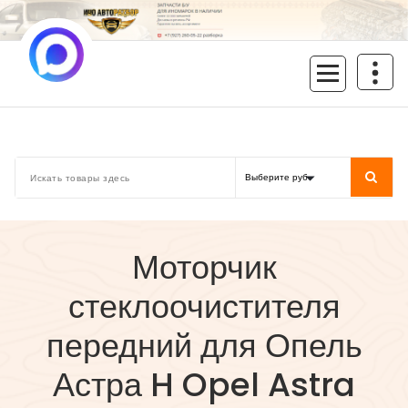
Перейти
к
содержимому
inoavtorazbor.ru
Автозапчасти б/у в наличии
Моторчик
стеклоочистителя
передний для Опель
Астра H Opel Astra