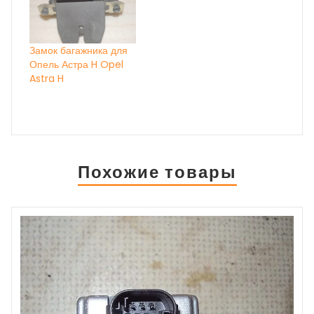
Замок багажника для
Опель Астра H Opel
Astra H
Похожие товары