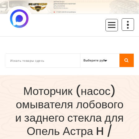
Перейти
к
содержимому
inoavtorazbor.ru
Автозапчасти б/у в наличии
Моторчик (насос)
омывателя лобового
и заднего стекла для
Опель Астра H /