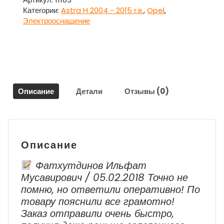
омывателя
Категории:
Astra H 2004 - 2015 г.в.
,
Opel
,
лобового
Электрооснащение
и
заднего
стекла
для
Опель
Астра
Описание
Детали
Отзывы (0)
H
/
Opel
Astra
H
Описание
Фатхутдинов Ильфат
Мусавирович / 05.02.2018 Точно не
помню, но ответили оперативно! По
товару пояснили все грамотно!
Заказ отправили очень быстро,