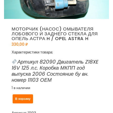
МОТОРЧИК (НАСОС) ОМЫВАТЕЛЯ
ЛОБОВОГО И ЗАДНЕГО СТЕКЛА ДЛЯ
ОПЕЛЬ АСТРА H / OPEL ASTRA H
330,00
₽
Характеристики товара:
Артикул 82090 Двигатель Z18XE
16V 125 л.с. Коробка МКПП год
выпуска 2006 Состояние бу вн.
номер 11103 ОЕМ
1 в наличии
Количество
В корзину
товара
Моторчик
(насос)
Артикул:
11103