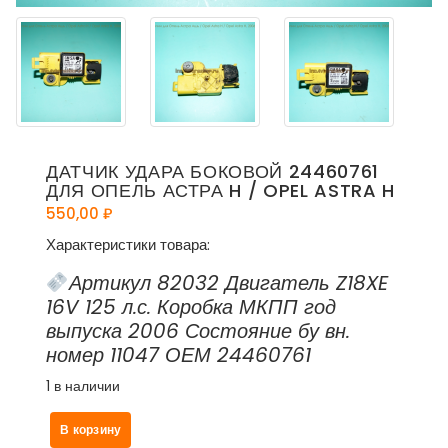
ДАТЧИК УДАРА БОКОВОЙ 24460761
ДЛЯ ОПЕЛЬ АСТРА H / OPEL ASTRA H
550,00
₽
Характеристики товара:
Артикул 82032 Двигатель Z18XE
16V 125 л.с. Коробка МКПП год
выпуска 2006 Состояние бу вн.
номер 11047 ОЕМ 24460761
1 в наличии
Количество
В корзину
товара