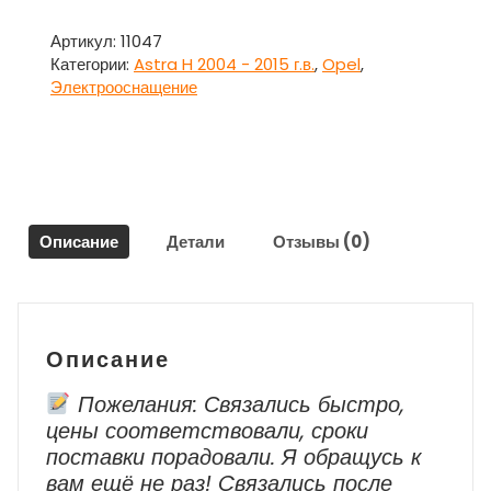
Датчик
удара
Артикул:
11047
боковой
Категории:
Astra H 2004 - 2015 г.в.
,
Opel
,
24460761
Электрооснащение
для
Опель
Астра
H
/
Opel
Описание
Детали
Отзывы (0)
Astra
H
Описание
Пожелания: Связались быстро,
цены соответствовали, сроки
поставки порадовали. Я обращусь к
вам ещё не раз! Cвязались после