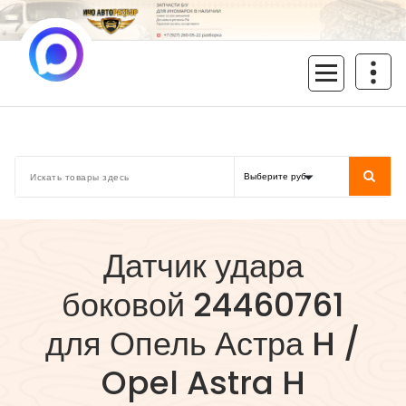
Перейти
к
содержимому
inoavtorazbor.ru
Автозапчасти б/у в наличии
Датчик удара
боковой 24460761
для Опель Астра H /
Opel Astra H