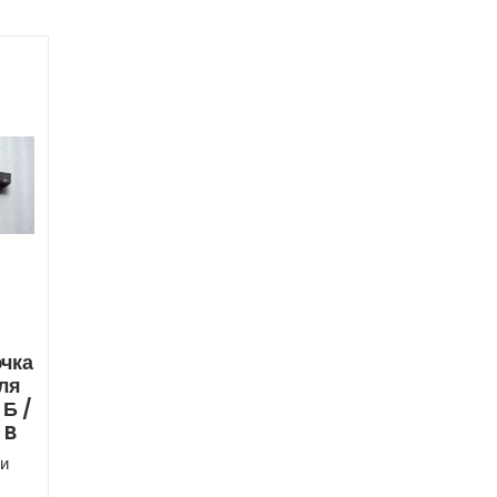
чка
ля
 Б /
 B
и