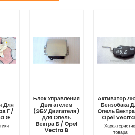
к
Блок Управления
Активатор Лю
я Для
Двигателем
Бензобака Д
а Г /
(ЭБУ Двигателя)
Опель Вектра
ra G
Для Опель
Opel Vectra
Вектра Б / Opel
тики
Характеристик
Vectra B
товара: