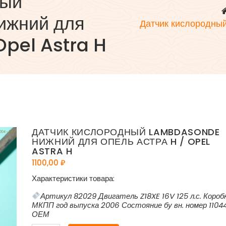
ный
жний для
Датчик кислородны
Opel Astra H
ДАТЧИК КИСЛОРОДНЫЙ LAMBDASONDE
НИЖНИЙ ДЛЯ ОПЕЛЬ АСТРА H / OPEL
ASTRA H
1100,00
₽
Характеристики товара:
Артикул 82029 Двигатель Z18XE 16V 125 л.с. Короб
МКПП год выпуска 2006 Состояние бу вн. номер 1104
ОЕМ