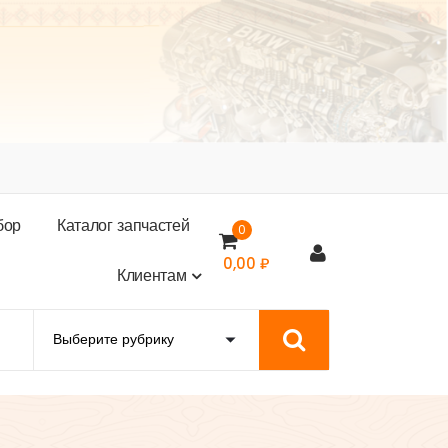
б
о
р
К
а
т
а
л
о
г
з
а
п
ч
а
с
т
е
й
0
0,00
₽
К
л
и
е
н
т
а
м