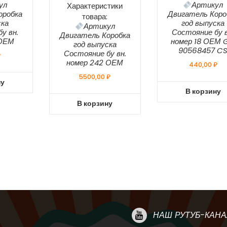
ул
Артикул
Характеристики
оробка
Двигатель Коро
товара:
ска
год выпуска
Артикул
у вн.
Состояние бу в
Двигатель Коробка
 ОЕМ
номер 18 ОЕМ 
год выпуска
90568457 C
Состояние бу вн.
₽
номер 242 ОЕМ
440,00
₽
5500,00
₽
ну
В корзину
В корзину
НАШ РУТУБ-КАНА