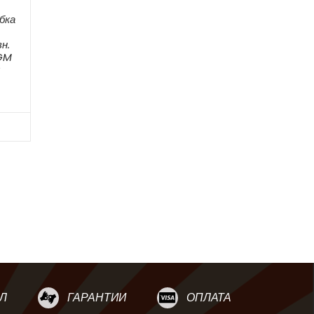
бка
н.
GM
S
Л
ГАРАНТИИ
ОПЛАТА