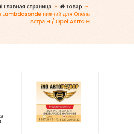
Главная страница
-
Товар
-
й Lambdasonde нижний для Опель
Астра H / Opel Astra H
ка
4