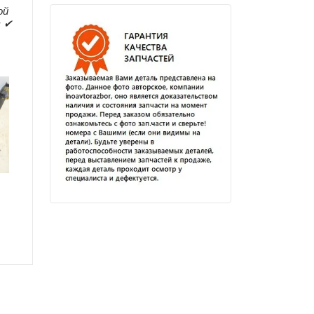
ой
в ✔