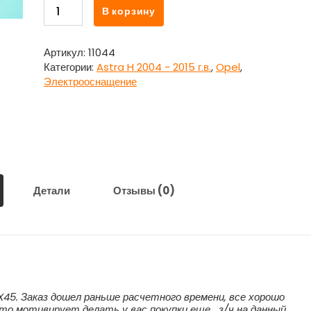
Количество
В корзину
товара
Датчик
кислородный
Артикул:
11044
Lambdasonde
Категории:
Astra H 2004 - 2015 г.в.
,
Opel
,
нижний
Электрооснащение
для
Опель
Астра
H
/
Opel
Astra
Детали
Отзывы (0)
H
FX45. Заказ дошел раньше расчетного времени, все хорошо
 что мотивирует делать у вас покупки еще….з/ч на данный