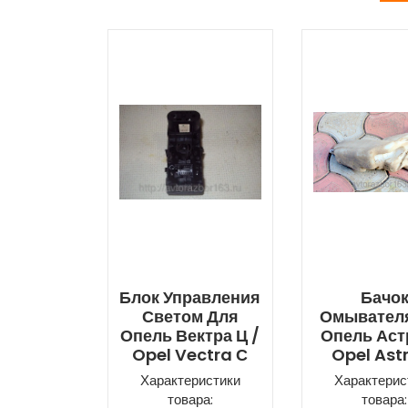
Блок Управления
Бачо
Светом Для
Омывател
Опель Вектра Ц /
Опель Астр
Opel Vectra С
Opel Ast
Характеристики
Характерис
товара:
товара: