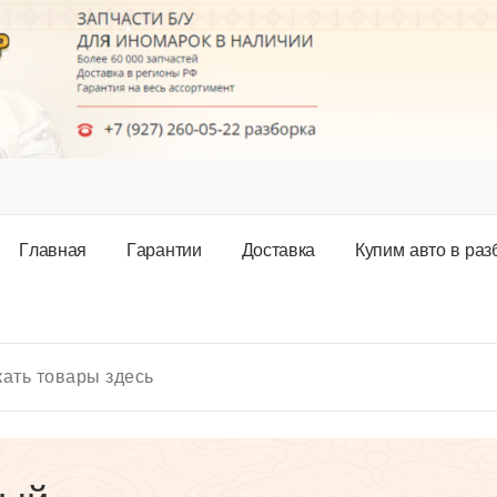
Г
л
а
в
н
а
я
Г
а
р
а
н
т
и
и
Д
о
с
т
а
в
к
а
К
у
п
и
м
а
в
т
о
в
р
а
з